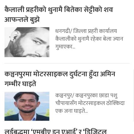
कैलाली प्रहरीको थुनामै बितेका सेट्टीको शव
आफन्तले बुझे
धनगढी/ जिल्ला प्रहरी कार्यालय
कैलालीको थुनामै रहेका बेला ज्यान
गुमाएका...
कञ्चनपुरमा मोटरसाइकल दुर्घटना हुँदा अमिन
गम्भीर घाइते
कञ्चनपुर/ कञ्चनपुरका छाडा पशु
चौपायासँग मोटरसाइकल ठोक्किदा
एक जना घाइते...
लर्डबुद्धमा ‘एमबीए इन एआई’ र ‘डिजिटल