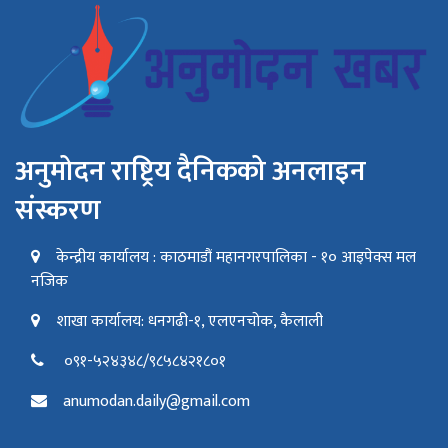
अनुमोदन राष्ट्रिय दैनिकको अनलाइन
संस्करण
केन्द्रीय कार्यालय : काठमाडौं महानगरपालिका - १० आइपेक्स मल
नजिक
शाखा कार्यालय: धनगढी-१, एलएनचोक, कैलाली
०९१-५२४३४८/९८५८४२१८०१
anumodan.daily@gmail.com