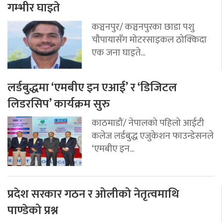
गम्भीर घाइते
कञ्चनपुर/ कञ्चनपुरका छाडा पशु
चौपायासँग मोटरसाइकल ठोक्किदा
एक जना घाइते...
लर्डबुद्धमा ‘एमबीए इन एआई’ र ‘डिजिटल
लिडरसिप’ कार्यक्रम सुरु
काठमाडौं/ नेपालको पहिलो आईटी
कलेज लर्डबुद्ध एजुकेशन फाउन्डेसनले
‘एमबीए इन...
प्रदेश सरकार गठन र ओलीको नेतृत्वमाथि
पाण्डेको प्रश्न