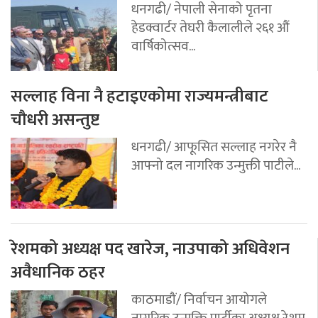
धनगढी/ नेपाली सेनाको पृतना
हेडक्वार्टर तेघरी कैलालीले २६१ औं
वार्षिकोत्सव...
सल्लाह विना नै हटाइएकोमा राज्यमन्त्रीबाट
चौधरी असन्तुष्ट
धनगढी/ आफूसित सल्लाह नगरेर नै
आफ्नो दल नागरिक उन्मुक्ती पाटीले...
रेशमको अध्यक्ष पद खारेज, नाउपाको अधिवेशन
अवैधानिक ठहर
काठमाडौं/ निर्वाचन आयोगले
नागरिक उन्मुक्ति पार्टीका अध्यक्ष रेशम