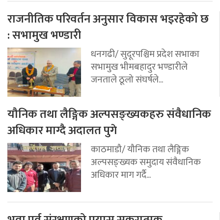
राजनीतिक परिवर्तन अनुसार विकास भइरहेको छ
: सभामुख भण्डारी
धनगढी/ सुदूरपश्चिम प्रदेश सभाका
सभामुख भीमबहादुर भण्डारीले
जनताले ठूलो संघर्षले...
यौनिक तथा लैङ्गिक अल्पसङ्ख्यकहरु संवैधानिक
अधिकार माग्दै अदालत पुगे
काठमाडौ/ यौनिक तथा लैङ्गिक
अल्पसङ्ख्यक समुदाय संवैधानिक
अधिकार माग गर्दै...
भुवा पर्व संरक्षणको प्रयास सकरात्मक