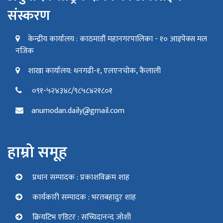
संस्करण
केन्द्रीय कार्यालय : काठमाडौं महानगरपालिका - १० आइपेक्स मल
नजिक
शाखा कार्यालय: धनगढी-१, एलएनचोक, कैलाली
०९१-५२४३४८/९८५८४२१८०१
anumodan.daily@gmail.com
हाम्रो समूह
प्रधान सम्पादक : प्रकाशविक्रम शाह
कार्यकारी सम्पादक : भरतबहादुर शाह
क्रियटिभ एडिटर : सच्चिदानन्द जोशी