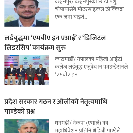
कञ्चनपुर/ कञ्चनपुरका छाडा पशु
चौपायासँग मोटरसाइकल ठोक्किदा
एक जना घाइते...
लर्डबुद्धमा ‘एमबीए इन एआई’ र ‘डिजिटल
लिडरसिप’ कार्यक्रम सुरु
काठमाडौं/ नेपालको पहिलो आईटी
कलेज लर्डबुद्ध एजुकेशन फाउन्डेसनले
‘एमबीए इन...
प्रदेश सरकार गठन र ओलीको नेतृत्वमाथि
पाण्डेको प्रश्न
धनगढी/ नेकपा (एमाले) का
महाधिवेशन प्रतिनिधि डेजी पाण्डेले