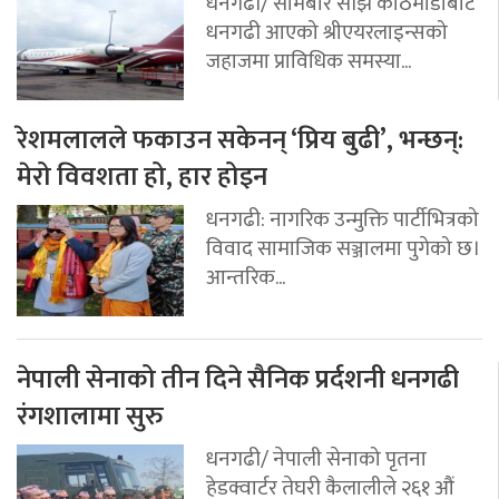
धनगढी/ सोमबार साँझ काठमाडौँबाट
धनगढी आएको श्रीएयरलाइन्सको
जहाजमा प्राविधिक समस्या...
रेशमलालले फकाउन सकेनन् ‘प्रिय बुढी’, भन्छन्:
मेरो विवशता हो, हार होइन
धनगढी: नागरिक उन्मुक्ति पार्टीभित्रको
विवाद सामाजिक सञ्जालमा पुगेको छ।
आन्तरिक...
नेपाली सेनाको तीन दिने सैनिक प्रर्दशनी धनगढी
रंगशालामा सुरु
धनगढी/ नेपाली सेनाको पृतना
हेडक्वार्टर तेघरी कैलालीले २६१ औं