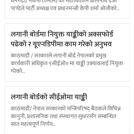
धनगढी/ नेकपा (एमाले) का महाधिवेशन प्रतिनिधि डेजी
पाण्डेले पार्टी अध्यक्ष एवं प्रधानमन्त्री केपी शर्मा ओलीको...
लगानी बोर्डमा नियुक्त याङ्कीको अक्सफोर्ड
पढेको र यूएनडिपीमा काम गरेको अनुभव
काठमाडौं / सरकारले लगानी बोर्ड नेपालको प्रमुख
कार्यकारी अधिकृत ९सीईओ० मा याङ्की उक्यावलाई नियुक्त
गरेको...
लगानी बोर्डको सीईओमा याङ्की
काठमाडौं/ नेपाल सरकारको मन्त्रिपरिषद् बैठकले विभिन्न
कानुनी, प्रशासनिक तथा संस्थागत सुधारसँग सम्बन्धित
सात महत्वपूर्ण निर्णय...