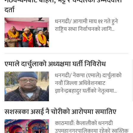
गठवन्धनबाट बोहरा, भट्ट र चन्दलेको उम्मेदवारी
दर्ता
धनगढी/ आगामी माघ ११ गते हुने
राष्ट्रिय सभा निर्वाचनको लागि...
एमाले दार्चुलाको अध्यक्षमा घर्ती निविरोध
धनगढी/ नेकपा (एमाले) दार्चुलाको
नवौं जिल्ला अधिवेशनबाट
ज्ञानेन्द्रबहादुर घर्तीको नेतृत्वमा...
सशस्त्रका असई नै चोरीको आरोपमा समातिए
काठमाडौं: कैलालीको धनगढी
उपमहानगरपालिकामा रहेको स्वस्तिक