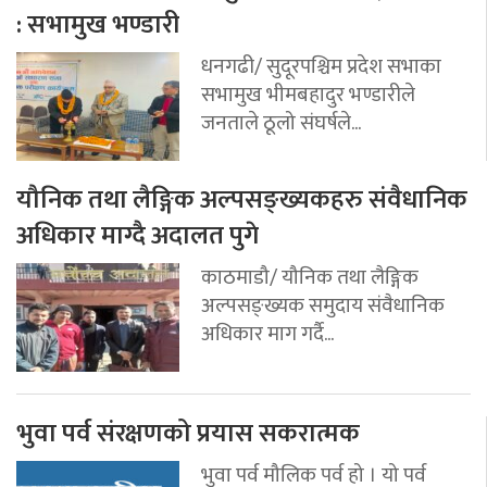
: सभामुख भण्डारी
धनगढी/ सुदूरपश्चिम प्रदेश सभाका
सभामुख भीमबहादुर भण्डारीले
जनताले ठूलो संघर्षले...
यौनिक तथा लैङ्गिक अल्पसङ्ख्यकहरु संवैधानिक
अधिकार माग्दै अदालत पुगे
काठमाडौ/ यौनिक तथा लैङ्गिक
अल्पसङ्ख्यक समुदाय संवैधानिक
अधिकार माग गर्दै...
भुवा पर्व संरक्षणको प्रयास सकरात्मक
भुवा पर्व मौलिक पर्व हो । यो पर्व