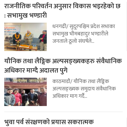
राजनीतिक परिवर्तन अनुसार विकास भइरहेको छ
: सभामुख भण्डारी
धनगढी/ सुदूरपश्चिम प्रदेश सभाका
सभामुख भीमबहादुर भण्डारीले
जनताले ठूलो संघर्षले...
यौनिक तथा लैङ्गिक अल्पसङ्ख्यकहरु संवैधानिक
अधिकार माग्दै अदालत पुगे
काठमाडौ/ यौनिक तथा लैङ्गिक
अल्पसङ्ख्यक समुदाय संवैधानिक
अधिकार माग गर्दै...
भुवा पर्व संरक्षणको प्रयास सकरात्मक