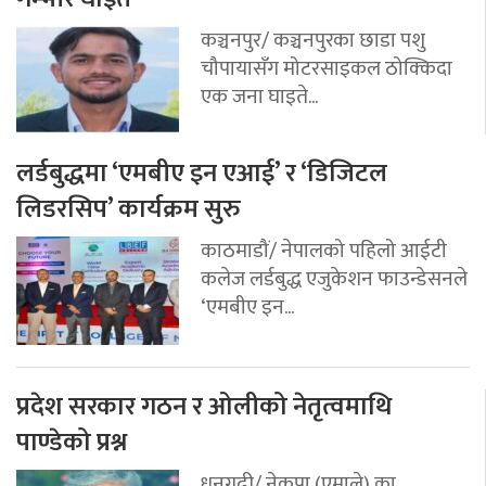
कञ्चनपुर/ कञ्चनपुरका छाडा पशु
चौपायासँग मोटरसाइकल ठोक्किदा
एक जना घाइते...
लर्डबुद्धमा ‘एमबीए इन एआई’ र ‘डिजिटल
लिडरसिप’ कार्यक्रम सुरु
काठमाडौं/ नेपालको पहिलो आईटी
कलेज लर्डबुद्ध एजुकेशन फाउन्डेसनले
‘एमबीए इन...
प्रदेश सरकार गठन र ओलीको नेतृत्वमाथि
पाण्डेको प्रश्न
धनगढी/ नेकपा (एमाले) का