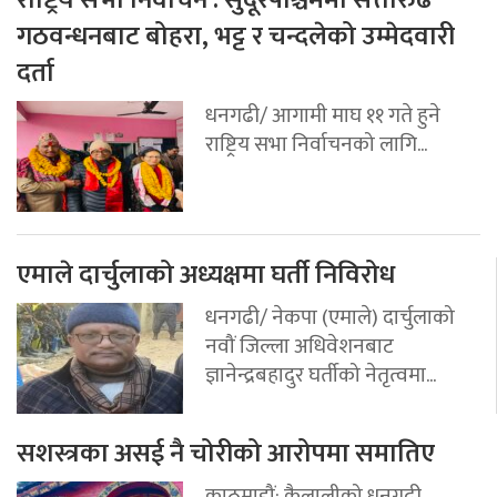
गठवन्धनबाट बोहरा, भट्ट र चन्दलेको उम्मेदवारी
दर्ता
धनगढी/ आगामी माघ ११ गते हुने
राष्ट्रिय सभा निर्वाचनको लागि...
एमाले दार्चुलाको अध्यक्षमा घर्ती निविरोध
धनगढी/ नेकपा (एमाले) दार्चुलाको
नवौं जिल्ला अधिवेशनबाट
ज्ञानेन्द्रबहादुर घर्तीको नेतृत्वमा...
सशस्त्रका असई नै चोरीको आरोपमा समातिए
काठमाडौं: कैलालीको धनगढी