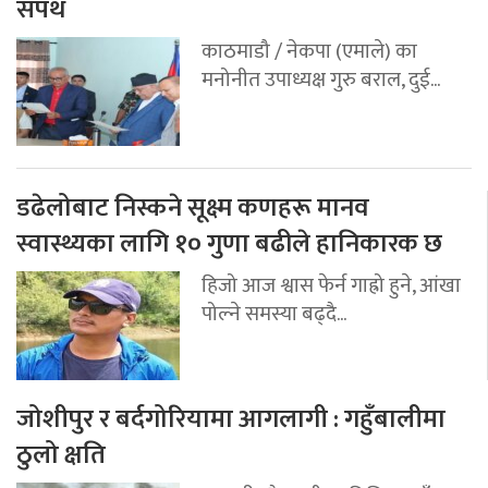
सपथ
काठमाडौ / नेकपा (एमाले) का
मनोनीत उपाध्यक्ष गुरु बराल, दुई...
डढेलोबाट निस्कने सूक्ष्म कणहरू मानव
स्वास्थ्यका लागि १० गुणा बढीले हानिकारक छ
हिजो आज श्वास फेर्न गाह्रो हुने, आंखा
पोल्ने समस्या बढ्दै...
जोशीपुर र बर्दगोरियामा आगलागी : गहुँबालीमा
ठुलो क्षति