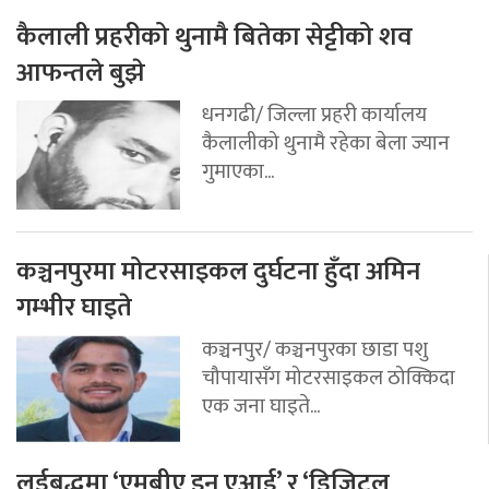
कैलाली प्रहरीको थुनामै बितेका सेट्टीको शव
आफन्तले बुझे
धनगढी/ जिल्ला प्रहरी कार्यालय
कैलालीको थुनामै रहेका बेला ज्यान
गुमाएका...
कञ्चनपुरमा मोटरसाइकल दुर्घटना हुँदा अमिन
गम्भीर घाइते
कञ्चनपुर/ कञ्चनपुरका छाडा पशु
चौपायासँग मोटरसाइकल ठोक्किदा
एक जना घाइते...
लर्डबुद्धमा ‘एमबीए इन एआई’ र ‘डिजिटल