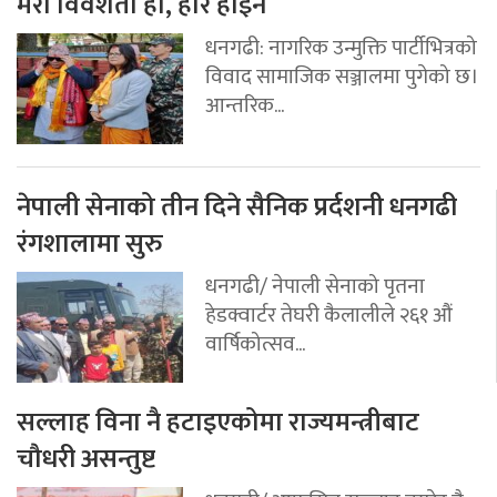
मेरो विवशता हो, हार होइन
धनगढी: नागरिक उन्मुक्ति पार्टीभित्रको
विवाद सामाजिक सञ्जालमा पुगेको छ।
आन्तरिक...
नेपाली सेनाको तीन दिने सैनिक प्रर्दशनी धनगढी
रंगशालामा सुरु
धनगढी/ नेपाली सेनाको पृतना
हेडक्वार्टर तेघरी कैलालीले २६१ औं
वार्षिकोत्सव...
सल्लाह विना नै हटाइएकोमा राज्यमन्त्रीबाट
चौधरी असन्तुष्ट