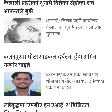
कैलाली प्रहरीको थुनामै बितेका सेट्टीको शव
आफन्तले बुझे
धनगढी/ जिल्ला प्रहरी कार्यालय
कैलालीको थुनामै रहेका बेला ज्यान
गुमाएका...
कञ्चनपुरमा मोटरसाइकल दुर्घटना हुँदा अमिन
गम्भीर घाइते
कञ्चनपुर/ कञ्चनपुरका छाडा पशु
चौपायासँग मोटरसाइकल ठोक्किदा
एक जना घाइते...
लर्डबुद्धमा ‘एमबीए इन एआई’ र ‘डिजिटल