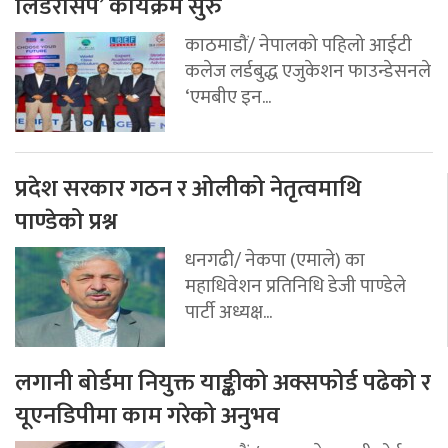
लिडरसिप’ कार्यक्रम सुरु
काठमाडौं/ नेपालको पहिलो आईटी
कलेज लर्डबुद्ध एजुकेशन फाउन्डेसनले
‘एमबीए इन...
प्रदेश सरकार गठन र ओलीको नेतृत्वमाथि
पाण्डेको प्रश्न
धनगढी/ नेकपा (एमाले) का
महाधिवेशन प्रतिनिधि डेजी पाण्डेले
पार्टी अध्यक्ष...
लगानी बोर्डमा नियुक्त याङ्कीको अक्सफोर्ड पढेको र
यूएनडिपीमा काम गरेको अनुभव