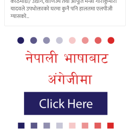
काठमाडौं/ उद्योग, वाणिज्य तथा आपूर्ति मन्त्री गौरीकुमारी
यादवले उपभोक्ताको घरमा कुनै पनि हालतमा एलपीजी
ग्यासको...