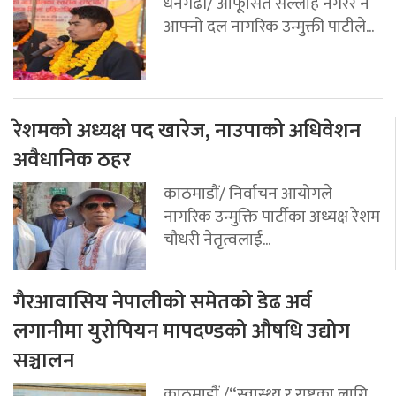
धनगढी/ आफूसित सल्लाह नगरेर नै
आफ्नो दल नागरिक उन्मुक्ती पाटीले...
रेशमको अध्यक्ष पद खारेज, नाउपाको अधिवेशन
अवैधानिक ठहर
काठमाडौं/ निर्वाचन आयोगले
नागरिक उन्मुक्ति पार्टीका अध्यक्ष रेशम
चौधरी नेतृत्वलाई...
गैरआवासिय नेपालीको समेतको डेढ अर्व
लगानीमा युरोपियन मापदण्डको औषधि उद्योग
सञ्चालन
काठमाडौं /“स्वास्थ्य र राष्ट्रका लागि