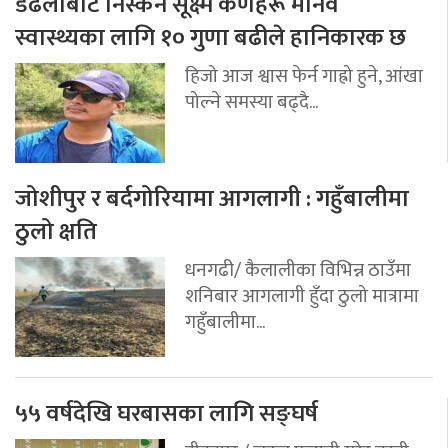
डढेलोबाट निस्कने सूक्ष्म कणहरू मानव
स्वास्थ्यका लागि १० गुणा बढीले हानिकारक छ
हिजो आज श्वास फेर्न गाह्रो हुने, आंखा
पोल्ने समस्या बढ्दै...
जोशीपुर र बर्दगोरियामा आगलागी : गहुँबालीमा
ठुलो क्षति
धनगढी/ कैलालीका विभिन्न ठाउँमा
शनिबार आगलागी हुँदा ठुलो मात्रामा
गहुँबालीमा...
५५ वर्षदेखि घरबासका लागि सङ्घर्ष