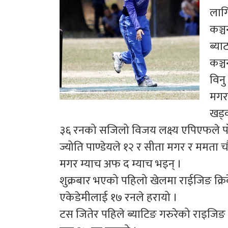
लागि
कञ्च
ब्या
कञ्
विनु
मगरल
खड्
३६ रनको सजिलो विजय लक्ष्य एपिएफले पाँच
ज्योति पाण्डेयले १२ र सीता मगर र ममत
मगर म्याच अफ द म्याच भइन् ।
शुक्रबार भएको पहिलो खेलमा राईजिङ क्रि
एकेडेमीलाई १७ रनले हरायो ।
टस जितेर पहिले ब्याटिङ गरुरेको राइजिङ