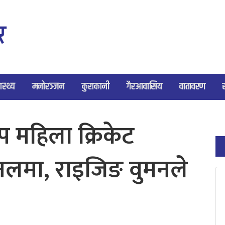
ास्थ्य
मनोरञ्जन
कुराकानी
गैरआवासिय
वातावरण
प महिला क्रिकेट
नलमा, राइजिङ वुमनले