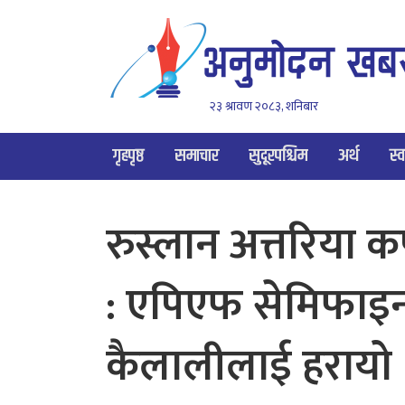
२३ श्रावण २०८३, शनिबार
गृहपृष्ठ
समाचार
सुदूरपश्चिम
अर्थ
स्व
रुस्लान अत्तरिया क
: एपिएफ सेमिफाइ
कैलालीलाई हरायो