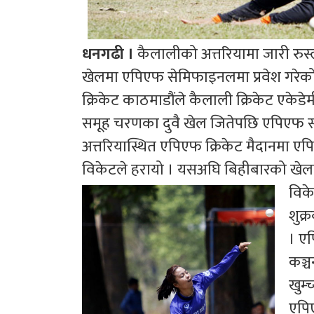
धनगढी ।
कैलालीको अत्तरियामा जारी रुस्
खेलमा एपिएफ सेमिफाइनलमा प्रवेश गरेको 
क्रिकेट काठमाडौंले कैलाली क्रिकेट एकेड
समूह चरणका दुवै खेल जितेपछि एपिएफ समूह
अत्तरियास्थित एपिएफ क्रिकेट मैदानमा 
विकेटले हरायो । यसअघि बिहीबारको खेल
विके
शुक्
। ए
कञ्च
खुम्च
एपि