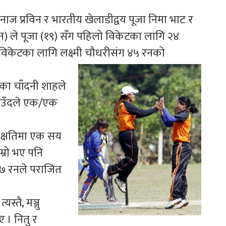
ज प्रविन र भारतीय खेलाडीद्वय पूजा निमा भाट र
रन) ले पूजा (१९) सँग पहिलो विकेटका लागि २४
रो विकेटका लागि लक्ष्मी चौधरीसंग ४५ रनको
ीका चाँदनी शाहले
ी साउँदले एक/एक
क्षतिमा एक सय
्रो भए पनि
 १७ रनले पराजित
स्तै, मञ्जु
 । नितु र