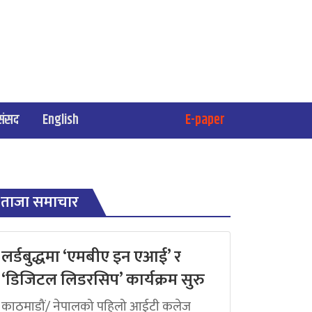
संसद
English
E-paper
ताजा समाचार
लर्डबुद्धमा ‘एमबीए इन एआई’ र
‘डिजिटल लिडरसिप’ कार्यक्रम सुरु
काठमाडौं/ नेपालको पहिलो आईटी कलेज