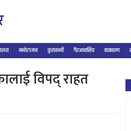
ास्थ्य
मनोरञ्जन
कुराकानी
गैरआवासिय
वातावरण
िकालाई विपद् राहत