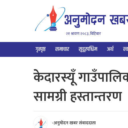
२१ श्रावण २०८३, बिहिबार
गृहपृष्ठ
समाचार
सुदूरपश्चिम
अर्थ
स्व
केदारस्यूँ गाउँपाल
सामग्री हस्तान्तरण
-अनुमोदन खबर संवाददाता