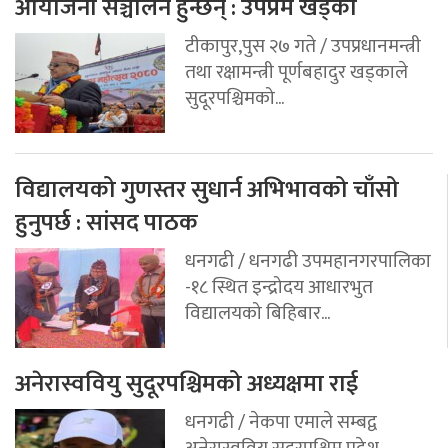
आयोजना सञ्चालन हुन्छन् : उपप्रम खड्का
टीकापुर,पुस २७ गते / उपप्रधानमन्त्री
तथा रक्षामन्त्री पूर्णबहादुर खड्काले
सुदूरपश्चिमको...
विद्यालयको गुणस्तर सुधार्न अभिभावको चाँसो
हुनुपर्छ : सांसद पाठक
धनगढी / धनगढी उपमहानगरपालिका
-१८ स्थित इन्द्रोदय आधारभुत
विद्यालयको बिहिबार...
अनेरास्ववियु सुदूरपश्चिमको अध्यक्षमा राई
धनगढी / नेकपा एमाले सम्बद्व
अनेरास्ववियु सुदूरपश्चिम प्रदेश