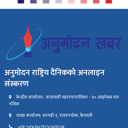
अनुमोदन राष्ट्रिय दैनिकको अनलाइन
संस्करण
केन्द्रीय कार्यालय : काठमाडौं महानगरपालिका - १० आइपेक्स मल
नजिक
शाखा कार्यालय: धनगढी-१, एलएनचोक, कैलाली
०९१-५२४३४८/९८५८४२१८०१