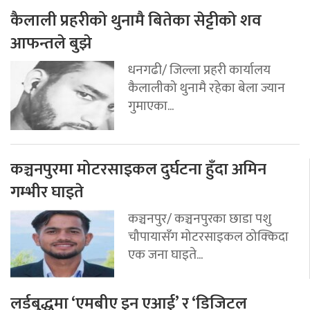
कैलाली प्रहरीको थुनामै बितेका सेट्टीको शव
आफन्तले बुझे
धनगढी/ जिल्ला प्रहरी कार्यालय
कैलालीको थुनामै रहेका बेला ज्यान
गुमाएका...
कञ्चनपुरमा मोटरसाइकल दुर्घटना हुँदा अमिन
गम्भीर घाइते
कञ्चनपुर/ कञ्चनपुरका छाडा पशु
चौपायासँग मोटरसाइकल ठोक्किदा
एक जना घाइते...
लर्डबुद्धमा ‘एमबीए इन एआई’ र ‘डिजिटल