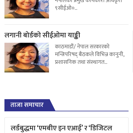
नेपालको प्रमुख कार्यकारी अधिकृत
९सीईओ०...
लगानी बोर्डको सीईओमा याङ्की
काठमाडौं/ नेपाल सरकारको
मन्त्रिपरिषद् बैठकले विभिन्न कानुनी,
प्रशासनिक तथा संस्थागत...
ताजा समाचार
लर्डबुद्धमा ‘एमबीए इन एआई’ र ‘डिजिटल