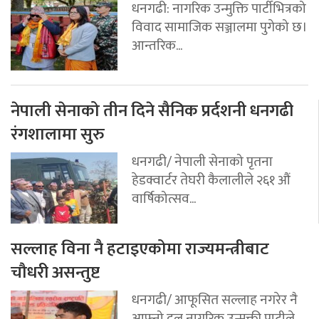
धनगढी: नागरिक उन्मुक्ति पार्टीभित्रको
विवाद सामाजिक सञ्जालमा पुगेको छ।
आन्तरिक...
नेपाली सेनाको तीन दिने सैनिक प्रर्दशनी धनगढी
रंगशालामा सुरु
धनगढी/ नेपाली सेनाको पृतना
हेडक्वार्टर तेघरी कैलालीले २६१ औं
वार्षिकोत्सव...
सल्लाह विना नै हटाइएकोमा राज्यमन्त्रीबाट
चौधरी असन्तुष्ट
धनगढी/ आफूसित सल्लाह नगरेर नै
आफ्नो दल नागरिक उन्मुक्ती पाटीले...