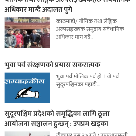
अधिकार माग्दै अदालत पुगे
काठमाडौ/ यौनिक तथा लैङ्गिक
अल्पसङ्ख्यक समुदाय संवैधानिक
अधिकार माग गर्दै...
भुवा पर्व संरक्षणको प्रयास सकरात्मक
भुवा पर्व मौलिक पर्व हो । यो पर्व
सुदूरपश्चिमका पहाडी...
सुदूरपश्चिम प्रदेशको समृद्धिका लागि ठूला
आयोजना सञ्चालन हुन्छन् : उपप्रम खड्का
टीकापुर,पुस २७ गते / उपप्रधानमन्त्री