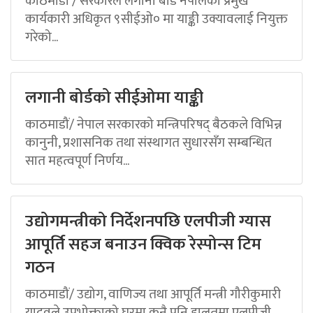
काठमाडौं / सरकारले लगानी बोर्ड नेपालको प्रमुख
कार्यकारी अधिकृत ९सीईओ० मा याङ्की उक्यावलाई नियुक्त
गरेको...
लगानी बोर्डको सीईओमा याङ्की
काठमाडौं/ नेपाल सरकारको मन्त्रिपरिषद् बैठकले विभिन्न
कानुनी, प्रशासनिक तथा संस्थागत सुधारसँग सम्बन्धित
सात महत्वपूर्ण निर्णय...
उद्योगमन्त्रीको निर्देशनपछि एलपीजी ग्यास
आपूर्ति सहज बनाउन क्विक रेस्पोन्स टिम
गठन
काठमाडौं/ उद्योग, वाणिज्य तथा आपूर्ति मन्त्री गौरीकुमारी
यादवले उपभोक्ताको घरमा कुनै पनि हालतमा एलपीजी