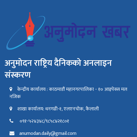
अनुमोदन राष्ट्रिय दैनिकको अनलाइन
संस्करण
केन्द्रीय कार्यालय : काठमाडौं महानगरपालिका - १० आइपेक्स मल
नजिक
शाखा कार्यालय: धनगढी-१, एलएनचोक, कैलाली
०९१-५२४३४८/९८५८४२१८०१
anumodan.daily@gmail.com