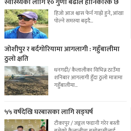
स्वास्थ्यका लागि १० गुणा बढीले हानिकारक छ
हिजो आज श्वास फेर्न गाह्रो हुने, आंखा
पोल्ने समस्या बढ्दै...
जोशीपुर र बर्दगोरियामा आगलागी : गहुँबालीमा
ठुलो क्षति
धनगढी/ कैलालीका विभिन्न ठाउँमा
शनिबार आगलागी हुँदा ठुलो मात्रामा
गहुँबालीमा...
५५ वर्षदेखि घरबासका लागि सङ्घर्ष
टीकापुर / जङ्गल फडानी गरेर बस्ती
बसेको कैलालीमा बसोबासीलाई