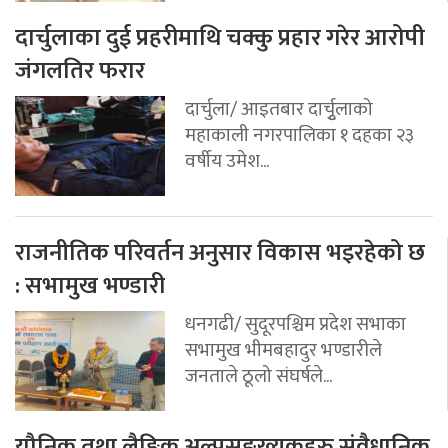
दार्चुलाका दुई प्रहरीमाथि चक्कु प्रहार गरेर आरोपी
जंगलतिर फरार
दार्चुला/ आइतबार दार्चुृलाको
महाकाली नगरपालिका १ दहका २३
वर्षीय उमेश...
राजनीतिक परिवर्तन अनुसार विकास भइरहेको छ
: सभामुख भण्डारी
धनगढी/ सुदूरपश्चिम प्रदेश सभाका
सभामुख भीमबहादुर भण्डारीले
जनताले ठूलो संघर्षले...
यौनिक तथा लैङ्गिक अल्पसङ्ख्यकहरु संवैधानिक