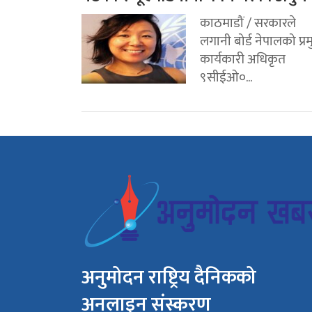
काठमाडौं / सरकारले
लगानी बोर्ड नेपालको प्र
कार्यकारी अधिकृत
९सीईओ०...
अनुमोदन राष्ट्रिय दैनिकको
अनलाइन संस्करण