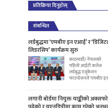
प्रतिक्रिया दिनुहोस्
संबन्धित
लर्डबुद्धमा ‘एमबीए इन एआई’ र ‘डिजि
लिडरसिप’ कार्यक्रम सुरु
काठमाडौं/ नेपालको
पहिलो आईटी कलेज
लर्डबुद्ध एजुकेशन
फाउन्डेसनले ‘एमबीए इन.
लगानी बोर्डमा नियुक्त याङ्कीको अक्सफोर
पढेको र यूएनडिपीमा काम गरेको अनुभ