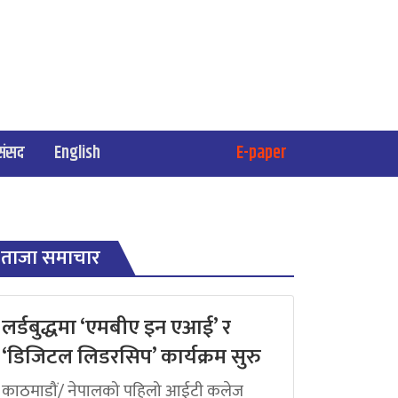
संसद
English
E-paper
ताजा समाचार
लर्डबुद्धमा ‘एमबीए इन एआई’ र
‘डिजिटल लिडरसिप’ कार्यक्रम सुरु
काठमाडौं/ नेपालको पहिलो आईटी कलेज