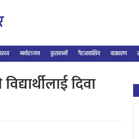
ास्थ्य
मनोरञ्जन
कुराकानी
गैरआवासिय
वातावरण
विद्यार्थीलाई दिवा