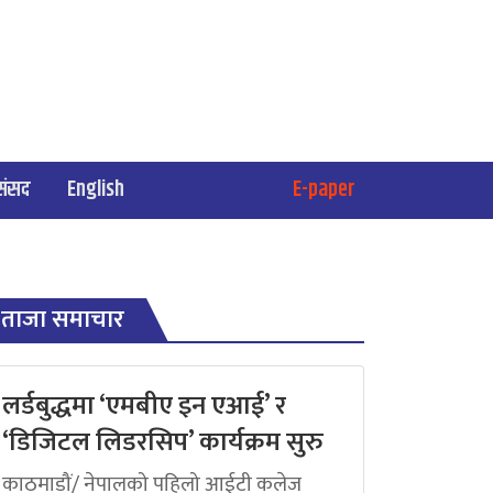
संसद
English
E-paper
ताजा समाचार
लर्डबुद्धमा ‘एमबीए इन एआई’ र
‘डिजिटल लिडरसिप’ कार्यक्रम सुरु
काठमाडौं/ नेपालको पहिलो आईटी कलेज