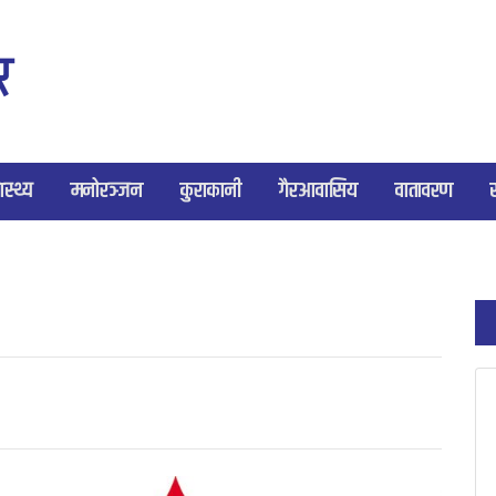
ास्थ्य
मनोरञ्जन
कुराकानी
गैरआवासिय
वातावरण