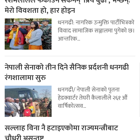
रेशमलालले फकाउन सकेनन् ‘प्रिय बुढी’, भन्छन्:
मेरो विवशता हो, हार होइन
धनगढी: नागरिक उन्मुक्ति पार्टीभित्रको
विवाद सामाजिक सञ्जालमा पुगेको छ।
आन्तरिक...
नेपाली सेनाको तीन दिने सैनिक प्रर्दशनी धनगढी
रंगशालामा सुरु
धनगढी/ नेपाली सेनाको पृतना
हेडक्वार्टर तेघरी कैलालीले २६१ औं
वार्षिकोत्सव...
सल्लाह विना नै हटाइएकोमा राज्यमन्त्रीबाट
चौधरी असन्तुष्ट