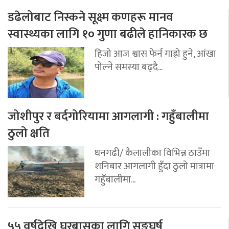
डढेलोबाट निस्कने सूक्ष्म कणहरू मानव
स्वास्थ्यका लागि १० गुणा बढीले हानिकारक छ
हिजो आज श्वास फेर्न गाह्रो हुने, आंखा
पोल्ने समस्या बढ्दै...
जोशीपुर र बर्दगोरियामा आगलागी : गहुँबालीमा
ठुलो क्षति
धनगढी/ कैलालीका विभिन्न ठाउँमा
शनिबार आगलागी हुँदा ठुलो मात्रामा
गहुँबालीमा...
५५ वर्षदेखि घरबासका लागि सङ्घर्ष