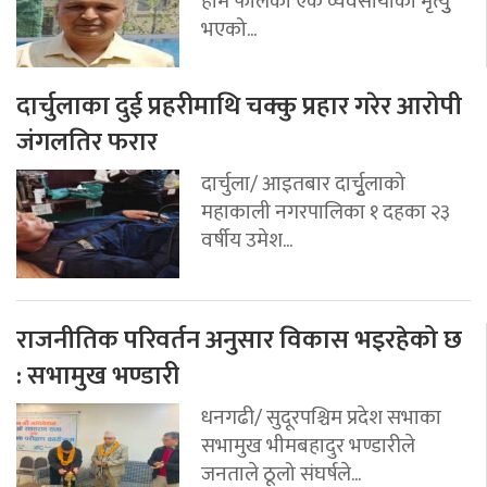
हाम फालेका एक व्यवसायीको मृत्युु
भएको...
दार्चुलाका दुई प्रहरीमाथि चक्कु प्रहार गरेर आरोपी
जंगलतिर फरार
दार्चुला/ आइतबार दार्चुृलाको
महाकाली नगरपालिका १ दहका २३
वर्षीय उमेश...
राजनीतिक परिवर्तन अनुसार विकास भइरहेको छ
: सभामुख भण्डारी
धनगढी/ सुदूरपश्चिम प्रदेश सभाका
सभामुख भीमबहादुर भण्डारीले
जनताले ठूलो संघर्षले...