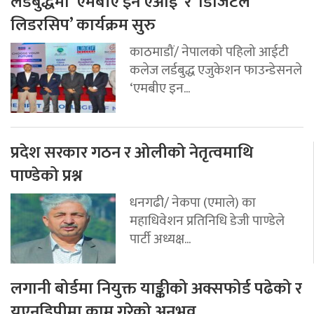
लर्डबुद्धमा ‘एमबीए इन एआई’ र ‘डिजिटल
लिडरसिप’ कार्यक्रम सुरु
काठमाडौं/ नेपालको पहिलो आईटी
कलेज लर्डबुद्ध एजुकेशन फाउन्डेसनले
‘एमबीए इन...
प्रदेश सरकार गठन र ओलीको नेतृत्वमाथि
पाण्डेको प्रश्न
धनगढी/ नेकपा (एमाले) का
महाधिवेशन प्रतिनिधि डेजी पाण्डेले
पार्टी अध्यक्ष...
लगानी बोर्डमा नियुक्त याङ्कीको अक्सफोर्ड पढेको र
यूएनडिपीमा काम गरेको अनुभव