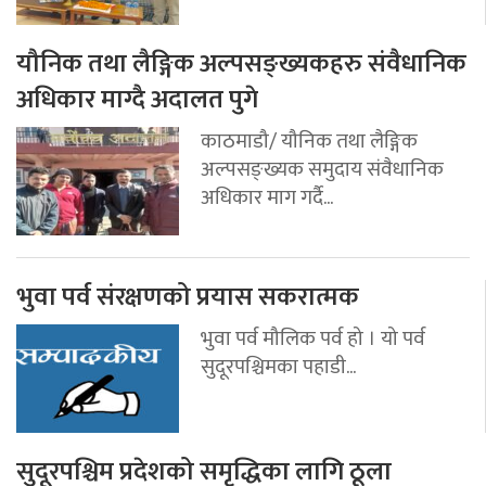
यौनिक तथा लैङ्गिक अल्पसङ्ख्यकहरु संवैधानिक
अधिकार माग्दै अदालत पुगे
काठमाडौ/ यौनिक तथा लैङ्गिक
अल्पसङ्ख्यक समुदाय संवैधानिक
अधिकार माग गर्दै...
भुवा पर्व संरक्षणको प्रयास सकरात्मक
भुवा पर्व मौलिक पर्व हो । यो पर्व
सुदूरपश्चिमका पहाडी...
सुदूरपश्चिम प्रदेशको समृद्धिका लागि ठूला