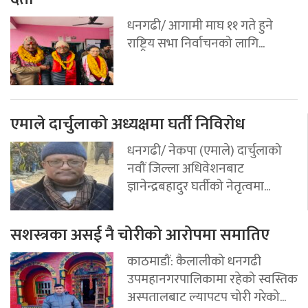
धनगढी/ आगामी माघ ११ गते हुने
राष्ट्रिय सभा निर्वाचनको लागि...
एमाले दार्चुलाको अध्यक्षमा घर्ती निविरोध
धनगढी/ नेकपा (एमाले) दार्चुलाको
नवौं जिल्ला अधिवेशनबाट
ज्ञानेन्द्रबहादुर घर्तीको नेतृत्वमा...
सशस्त्रका असई नै चोरीको आरोपमा समातिए
काठमाडौं: कैलालीको धनगढी
उपमहानगरपालिकामा रहेको स्वस्तिक
अस्पतालबाट ल्यापटप चोरी गरेको...