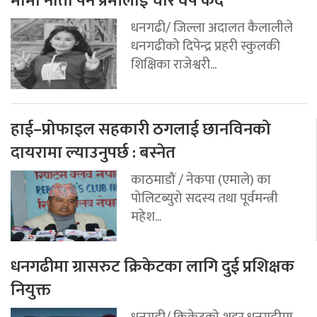
मामा नाता पर्ने प्रेमीलाई चार वर्ष कैद
धनगढी/ जिल्ला अदालत कैलालीले
धनगढीको दिपेन्द्र प्रहरी स्कुलकी
शिक्षिका राजेश्वरी...
हाई–प्रोफाइल सहकारी ठगलाई छानविनको
दायरामा ल्याउनुपर्छ : बस्नेत
काठमाडौं / नेकपा (एमाले) का
पोलिटब्युरो सदस्य तथा पूर्वमन्त्री
महेश...
धनगढीमा ग्रासरुट क्रिकेटका लागि दुई प्रशिक्षक
नियुक्त
धनगढी/ क्रिकेटको शहर धनगढीमा