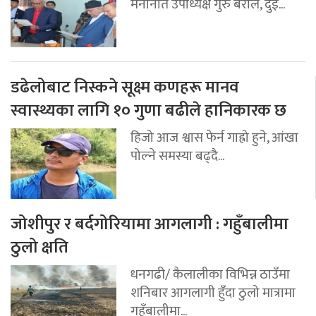
मनोनीत उपाध्यक्ष गुरु बराल, दुई...
डढेलोबाट निस्कने सूक्ष्म कणहरू मानव
स्वास्थ्यका लागि १० गुणा बढीले हानिकारक छ
हिजो आज श्वास फेर्न गाह्रो हुने, आंखा
पोल्ने समस्या बढ्दै...
जोशीपुर र बर्दगोरियामा आगलागी : गहुँबालीमा
ठुलो क्षति
धनगढी/ कैलालीका विभिन्न ठाउँमा
शनिबार आगलागी हुँदा ठुलो मात्रामा
गहुँबालीमा...