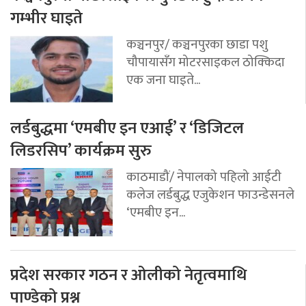
गम्भीर घाइते
कञ्चनपुर/ कञ्चनपुरका छाडा पशु
चौपायासँग मोटरसाइकल ठोक्किदा
एक जना घाइते...
लर्डबुद्धमा ‘एमबीए इन एआई’ र ‘डिजिटल
लिडरसिप’ कार्यक्रम सुरु
काठमाडौं/ नेपालको पहिलो आईटी
कलेज लर्डबुद्ध एजुकेशन फाउन्डेसनले
‘एमबीए इन...
प्रदेश सरकार गठन र ओलीको नेतृत्वमाथि
पाण्डेको प्रश्न