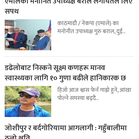
एमालेका मनोनित उपाध्यक्ष बराल लगायतले लिए
सपथ
काठमाडौ / नेकपा (एमाले) का
मनोनीत उपाध्यक्ष गुरु बराल, दुई...
डढेलोबाट निस्कने सूक्ष्म कणहरू मानव
स्वास्थ्यका लागि १० गुणा बढीले हानिकारक छ
हिजो आज श्वास फेर्न गाह्रो हुने, आंखा
पोल्ने समस्या बढ्दै...
जोशीपुर र बर्दगोरियामा आगलागी : गहुँबालीमा
ठुलो क्षति