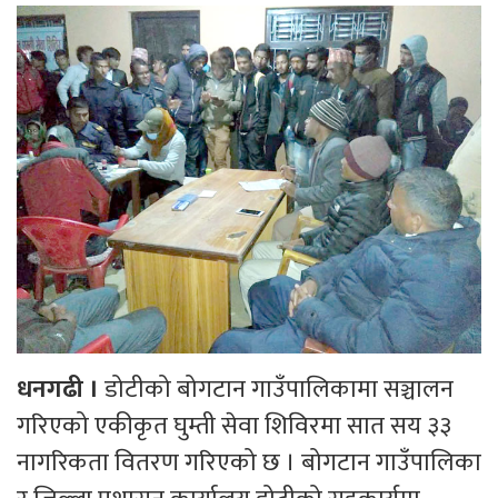
धनगढी ।
डोटीको बोगटान गाउँपालिकामा सञ्चालन
गरिएको एकीकृत घुम्ती सेवा शिविरमा सात सय ३३
नागरिकता वितरण गरिएको छ । बोगटान गाउँपालिका