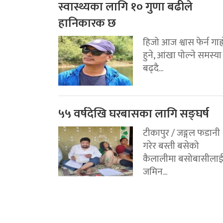
स्वास्थ्यका लागि १० गुणा बढीले
हानिकारक छ
हिजो आज श्वास फेर्न गाह्
हुने, आंखा पोल्ने समस्या
बढ्दै...
५५ वर्षदेखि घरबासका लागि सङ्घर्ष
टीकापुर / जङ्गल फडानी
गरेर बस्ती बसेको
कैलालीमा बसोबासीला
जमिन...