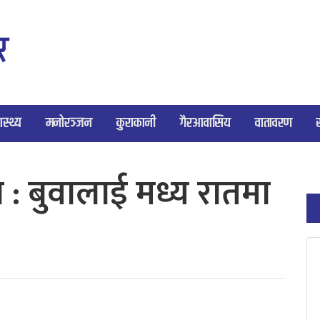
ास्थ्य
मनोरञ्जन
कुराकानी
गैरआवासिय
वातावरण
ण : बुवालाई मध्य रातमा