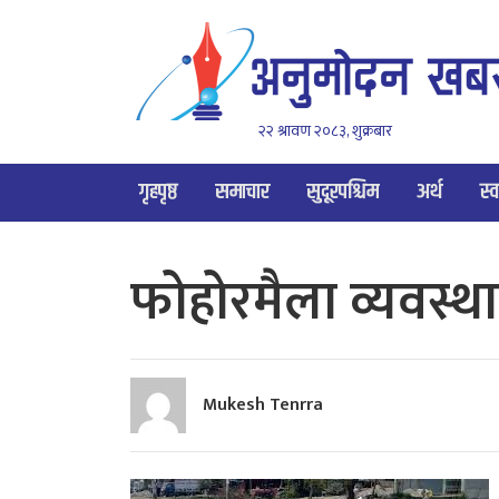
२२ श्रावण २०८३, शुक्रबार
गृहपृष्ठ
समाचार
सुदूरपश्चिम
अर्थ
स्व
फोहोरमैला व्यवस
Mukesh Tenrra