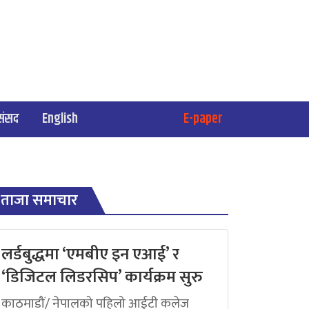
संसद
English
E-paper
ताजा समाचार
लर्डबुद्धमा ‘एमबीए इन एआई’ र
‘डिजिटल लिडरसिप’ कार्यक्रम सुरु
काठमाडौं/ नेपालको पहिलो आईटी कलेज