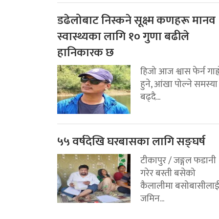
डढेलोबाट निस्कने सूक्ष्म कणहरू मानव
स्वास्थ्यका लागि १० गुणा बढीले
हानिकारक छ
हिजो आज श्वास फेर्न गाह्
हुने, आंखा पोल्ने समस्या
बढ्दै...
५५ वर्षदेखि घरबासका लागि सङ्घर्ष
टीकापुर / जङ्गल फडानी
गरेर बस्ती बसेको
कैलालीमा बसोबासीला
जमिन...