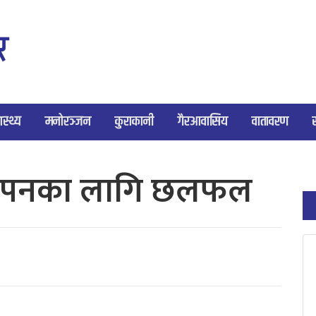
ास्थ्य
मनोरञ्जन
कुराकानी
गैरआवासिय
वातावरण
्थापनका लागि छलफल