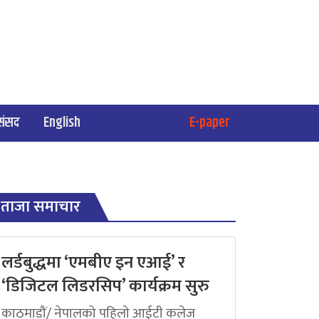
संसद
English
E-paper
ताजा समाचार
लर्डबुद्धमा ‘एमबीए इन एआई’ र
‘डिजिटल लिडरसिप’ कार्यक्रम सुरु
काठमाडौं/ नेपालको पहिलो आईटी कलेज