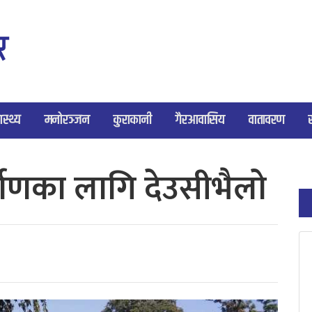
ास्थ्य
मनोरञ्जन
कुराकानी
गैरआवासिय
वातावरण
माणका लागि देउसीभैलो