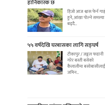
हानिकारक छ
हिजो आज श्वास फेर्न गाह्
हुने, आंखा पोल्ने समस्या
बढ्दै...
५५ वर्षदेखि घरबासका लागि सङ्घर्ष
टीकापुर / जङ्गल फडानी
गरेर बस्ती बसेको
कैलालीमा बसोबासीला
जमिन...