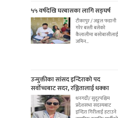
५५ वर्षदेखि घरबासका लागि सङ्घर्ष
टीकापुर / जङ्गल फडानी
गरेर बस्ती बसेको
कैलालीमा बसोबासीला
जमिन...
उन्मुक्तीका सांसद इन्दिराको पद
सर्वोच्चबाट सदर, रञ्जितालाई धक्का
धनगढी/ सुदूरपश्चिम
प्रदेशसभा सदस्यबाट
इन्दिरा गिरीलाई हटाउने