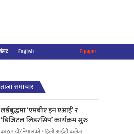
संसद
English
E-paper
ताजा समाचार
लर्डबुद्धमा ‘एमबीए इन एआई’ र
‘डिजिटल लिडरसिप’ कार्यक्रम सुरु
काठमाडौं/ नेपालको पहिलो आईटी कलेज