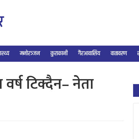
ास्थ्य
मनोरञ्जन
कुराकानी
गैरआवासिय
वातावरण
वर्ष टिक्दैन– नेता