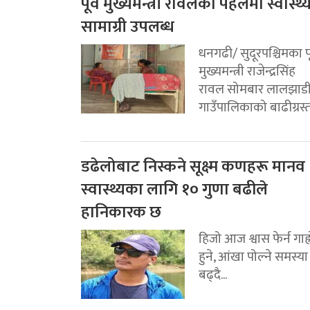
पूर्व मुख्यमन्त्री रावलको पहलमा स्वास्थ्
सामाग्री उपलब्ध
धनगढी/ सुदूरपश्चिमका पू
मुख्यमन्त्री राजेन्द्रसिंह
रावल सोमबार लालझाड
गाउँपालिकाको बाढीग्रस्त.
डढेलोबाट निस्कने सूक्ष्म कणहरू मानव
स्वास्थ्यका लागि १० गुणा बढीले
हानिकारक छ
हिजो आज श्वास फेर्न गाह्
हुने, आंखा पोल्ने समस्या
बढ्दै...