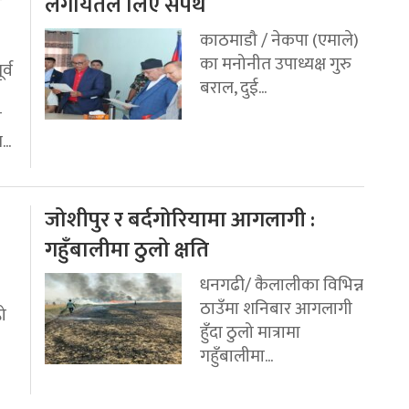
य
लगायतले लिए सपथ
काठमाडौ / नेकपा (एमाले)
का मनोनीत उपाध्यक्ष गुरु
र्व
बराल, दुई...
ी
..
जोशीपुर र बर्दगोरियामा आगलागी :
गहुँबालीमा ठुलो क्षति
धनगढी/ कैलालीका विभिन्न
ठाउँमा शनिबार आगलागी
रो
हुँदा ठुलो मात्रामा
गहुँबालीमा...