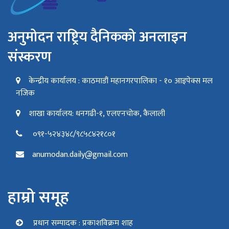
अनुमोदन राष्ट्रिय दैनिकको अनलाइन
संस्करण
केन्द्रीय कार्यालय : काठमाडौं महानगरपालिका - १० आइपेक्स मल
नजिक
शाखा कार्यालय: धनगढी-१, एलएनचोक, कैलाली
०९१-५२४३४८/९८५८४२१८०१
anumodan.daily@gmail.com
हाम्रो समूह
प्रधान सम्पादक : प्रकाशविक्रम शाह