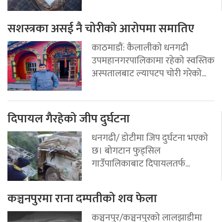
सशस्त्रका असई नै चोरीको आरोपमा समातिए
काठमाडौं: कैलालीको धनगढी
उपमहानगरपालिकामा रहेको स्वस्तिक
अस्पतालबाट ल्यापटप चोरी गरेको...
दिपायल गैरहेको जीप दुर्घटना
धनगढी/ डोटीमा जिप दुर्घटना भएको
छ। बोगटान फुड्सिल
गाउँपालिकाबाट दिपायलतर्फ...
कञ्चनपुरमा राना दम्पतीको शव फेला
कञ्चनपुर/कञ्चनपुरको लालझाडीमा