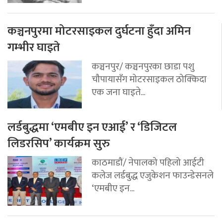
कञ्चनपुरमा मोटरसाइकल दुर्घटना हुँदा अमिन
गम्भीर घाइते
कञ्चनपुर/ कञ्चनपुरका छाडा पशु
चौपायासँग मोटरसाइकल ठोक्किदा
एक जना घाइते...
लर्डबुद्धमा ‘एमबीए इन एआई’ र ‘डिजिटल
लिडरसिप’ कार्यक्रम सुरु
काठमाडौं/ नेपालको पहिलो आईटी
कलेज लर्डबुद्ध एजुकेशन फाउन्डेसनले
‘एमबीए इन...