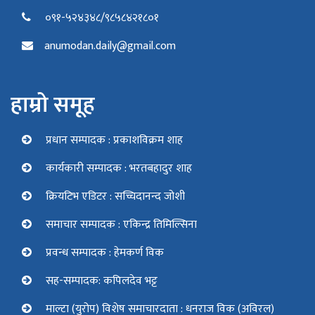
०९१-५२४३४८/९८५८४२१८०१
anumodan.daily@gmail.com
हाम्रो समूह
प्रधान सम्पादक : प्रकाशविक्रम शाह
कार्यकारी सम्पादक : भरतबहादुर शाह
क्रियटिभ एडिटर : सच्चिदानन्द जोशी
समाचार सम्पादक : एकिन्द्र तिमिल्सिना
प्रवन्ध सम्पादक : हेमकर्ण विक
सह-सम्पादक: कपिलदेव भट्ट
माल्टा (युरोप) विशेष समाचारदाता : धनराज विक (अविरल)