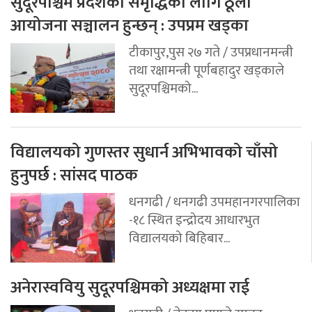
सुदूरपश्चिम प्रदेशको समृद्धिका लागि ठूला
आयोजना सञ्चालन हुन्छन् : उपप्रम खड्का
टीकापुर,पुस २७ गते / उपप्रधानमन्त्री
तथा रक्षामन्त्री पूर्णबहादुर खड्काले
सुदूरपश्चिमको...
विद्यालयको गुणस्तर सुधार्न अभिभावको चाँसो
हुनुपर्छ : सांसद पाठक
धनगढी / धनगढी उपमहानगरपालिका
-१८ स्थित इन्द्रोदय आधारभुत
विद्यालयको बिहिबार...
अनेरास्ववियु सुदूरपश्चिमको अध्यक्षमा राई