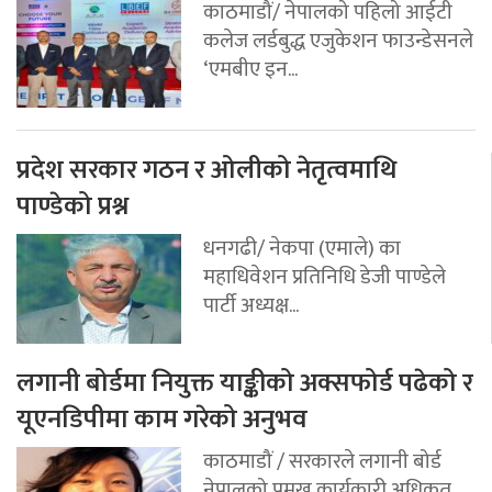
काठमाडौं/ नेपालको पहिलो आईटी
कलेज लर्डबुद्ध एजुकेशन फाउन्डेसनले
‘एमबीए इन...
प्रदेश सरकार गठन र ओलीको नेतृत्वमाथि
पाण्डेको प्रश्न
धनगढी/ नेकपा (एमाले) का
महाधिवेशन प्रतिनिधि डेजी पाण्डेले
पार्टी अध्यक्ष...
लगानी बोर्डमा नियुक्त याङ्कीको अक्सफोर्ड पढेको र
यूएनडिपीमा काम गरेको अनुभव
काठमाडौं / सरकारले लगानी बोर्ड
नेपालको प्रमुख कार्यकारी अधिकृत