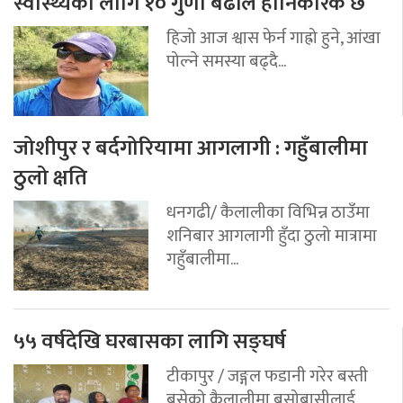
स्वास्थ्यका लागि १० गुणा बढीले हानिकारक छ
हिजो आज श्वास फेर्न गाह्रो हुने, आंखा
पोल्ने समस्या बढ्दै...
जोशीपुर र बर्दगोरियामा आगलागी : गहुँबालीमा
ठुलो क्षति
धनगढी/ कैलालीका विभिन्न ठाउँमा
शनिबार आगलागी हुँदा ठुलो मात्रामा
गहुँबालीमा...
५५ वर्षदेखि घरबासका लागि सङ्घर्ष
टीकापुर / जङ्गल फडानी गरेर बस्ती
बसेको कैलालीमा बसोबासीलाई