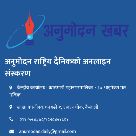
अनुमोदन राष्ट्रिय दैनिकको अनलाइन
संस्करण
केन्द्रीय कार्यालय : काठमाडौं महानगरपालिका - १० आइपेक्स मल
नजिक
शाखा कार्यालय: धनगढी-१, एलएनचोक, कैलाली
०९१-५२४३४८/९८५८४२१८०१
anumodan.daily@gmail.com