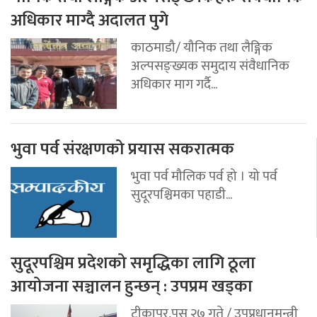
अधिकार माग्दै अदालत पुगे
काठमाडौ/ यौनिक तथा लैङ्गिक
अल्पसङ्ख्यक समुदाय संवैधानिक
अधिकार माग गर्दै...
भुवा पर्व संरक्षणको प्रयास सकरात्मक
भुवा पर्व मौलिक पर्व हो । यो पर्व
सुदूरपश्चिमका पहाडी...
सुदूरपश्चिम प्रदेशको समृद्धिका लागि ठूला
आयोजना सञ्चालन हुन्छन् : उपप्रम खड्का
टीकापुर,पुस २७ गते / उपप्रधानमन्त्री