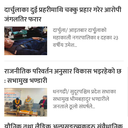
दार्चुलाका दुई प्रहरीमाथि चक्कु प्रहार गरेर आरोपी
जंगलतिर फरार
दार्चुला/ आइतबार दार्चुृलाको
महाकाली नगरपालिका १ दहका २३
वर्षीय उमेश...
राजनीतिक परिवर्तन अनुसार विकास भइरहेको छ
: सभामुख भण्डारी
धनगढी/ सुदूरपश्चिम प्रदेश सभाका
सभामुख भीमबहादुर भण्डारीले
जनताले ठूलो संघर्षले...
यौनिक तथा लैङ्गिक अल्पसङ्ख्यकहरु संवैधानिक