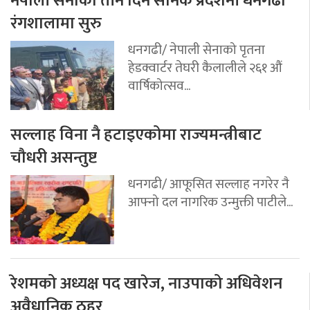
नेपाली सेनाको तीन दिने सैनिक प्रर्दशनी धनगढी
रंगशालामा सुरु
धनगढी/ नेपाली सेनाको पृतना
हेडक्वार्टर तेघरी कैलालीले २६१ औं
वार्षिकोत्सव...
सल्लाह विना नै हटाइएकोमा राज्यमन्त्रीबाट
चौधरी असन्तुष्ट
धनगढी/ आफूसित सल्लाह नगरेर नै
आफ्नो दल नागरिक उन्मुक्ती पाटीले...
रेशमको अध्यक्ष पद खारेज, नाउपाको अधिवेशन
अवैधानिक ठहर