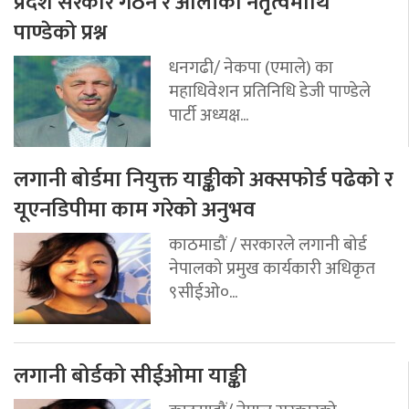
प्रदेश सरकार गठन र ओलीको नेतृत्वमाथि
पाण्डेको प्रश्न
धनगढी/ नेकपा (एमाले) का
महाधिवेशन प्रतिनिधि डेजी पाण्डेले
पार्टी अध्यक्ष...
लगानी बोर्डमा नियुक्त याङ्कीको अक्सफोर्ड पढेको र
यूएनडिपीमा काम गरेको अनुभव
काठमाडौं / सरकारले लगानी बोर्ड
नेपालको प्रमुख कार्यकारी अधिकृत
९सीईओ०...
लगानी बोर्डको सीईओमा याङ्की