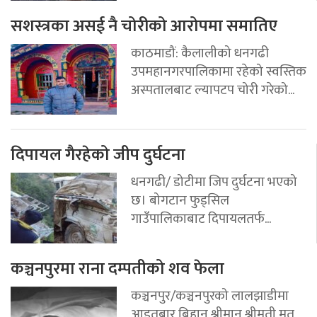
सशस्त्रका असई नै चोरीको आरोपमा समातिए
काठमाडौं: कैलालीको धनगढी
उपमहानगरपालिकामा रहेको स्वस्तिक
अस्पतालबाट ल्यापटप चोरी गरेको...
दिपायल गैरहेको जीप दुर्घटना
धनगढी/ डोटीमा जिप दुर्घटना भएको
छ। बोगटान फुड्सिल
गाउँपालिकाबाट दिपायलतर्फ...
कञ्चनपुरमा राना दम्पतीको शव फेला
कञ्चनपुर/कञ्चनपुरको लालझाडीमा
आइतबार बिहान श्रीमान् श्रीमती मृत