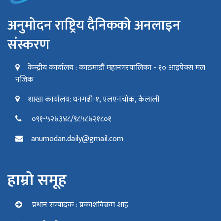
अनुमोदन राष्ट्रिय दैनिकको अनलाइन
संस्करण
केन्द्रीय कार्यालय : काठमाडौं महानगरपालिका - १० आइपेक्स मल
नजिक
शाखा कार्यालय: धनगढी-१, एलएनचोक, कैलाली
०९१-५२४३४८/९८५८४२१८०१
anumodan.daily@gmail.com
हाम्रो समूह
प्रधान सम्पादक : प्रकाशविक्रम शाह