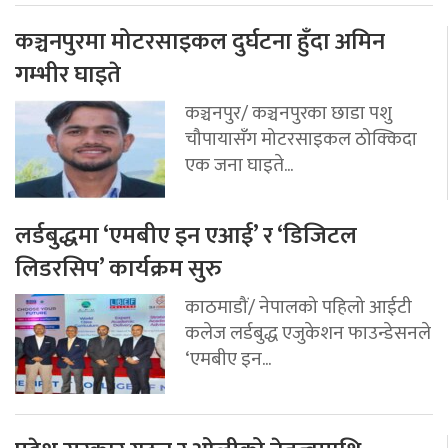
कञ्चनपुरमा मोटरसाइकल दुर्घटना हुँदा अमिन
गम्भीर घाइते
कञ्चनपुर/ कञ्चनपुरका छाडा पशु
चौपायासँग मोटरसाइकल ठोक्किदा
एक जना घाइते...
लर्डबुद्धमा ‘एमबीए इन एआई’ र ‘डिजिटल
लिडरसिप’ कार्यक्रम सुरु
काठमाडौं/ नेपालको पहिलो आईटी
कलेज लर्डबुद्ध एजुकेशन फाउन्डेसनले
‘एमबीए इन...