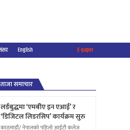
संसद
English
E-paper
ताजा समाचार
लर्डबुद्धमा ‘एमबीए इन एआई’ र
‘डिजिटल लिडरसिप’ कार्यक्रम सुरु
काठमाडौं/ नेपालको पहिलो आईटी कलेज