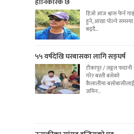
हानिकारक छ
हिजो आज श्वास फेर्न गाह्
हुने, आंखा पोल्ने समस्या
बढ्दै...
५५ वर्षदेखि घरबासका लागि सङ्घर्ष
टीकापुर / जङ्गल फडानी
गरेर बस्ती बसेको
कैलालीमा बसोबासीला
जमिन...