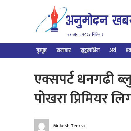
२१ श्रावण २०८३, बिहिबार
गृहपृष्ठ
समाचार
सुदूरपश्चिम
अर्थ
स्व
एक्सपर्ट धनगढी ब्ल
पोखरा प्रिमियर ल
Mukesh Tenrra