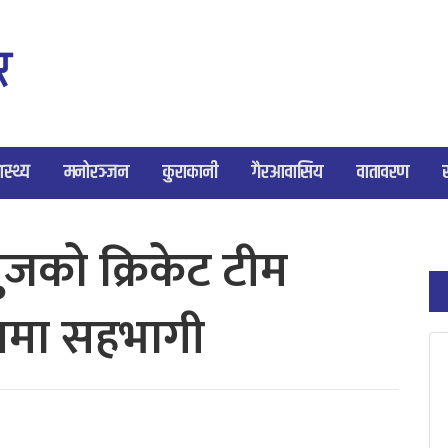
ास्थ्य
मनोरञ्जन
कुराकानी
गैरआवासिय
वातावरण
ुजको क्रिकेट टीम
िगमा सहभागी