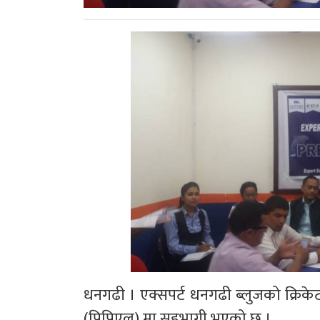
धनगढी । एक्सपर्ट धनगढी ब्लुजको क्रिकेट
(पिपिएल) मा सहभागी भएको छ ।