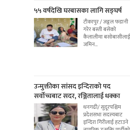
५५ वर्षदेखि घरबासका लागि सङ्घर्ष
टीकापुर / जङ्गल फडानी
गरेर बस्ती बसेको
कैलालीमा बसोबासीला
जमिन...
उन्मुक्तीका सांसद इन्दिराको पद
सर्वोच्चबाट सदर, रञ्जितालाई धक्का
धनगढी/ सुदूरपश्चिम
प्रदेशसभा सदस्यबाट
इन्दिरा गिरीलाई हटाउने
नागरिक उन्मुक्ति पार्टीको.