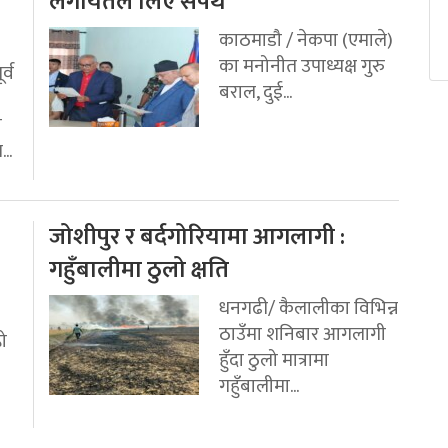
य
लगायतले लिए सपथ
काठमाडौ / नेकपा (एमाले)
का मनोनीत उपाध्यक्ष गुरु
र्व
बराल, दुई...
ी
..
जोशीपुर र बर्दगोरियामा आगलागी :
गहुँबालीमा ठुलो क्षति
धनगढी/ कैलालीका विभिन्न
ठाउँमा शनिबार आगलागी
रो
हुँदा ठुलो मात्रामा
गहुँबालीमा...