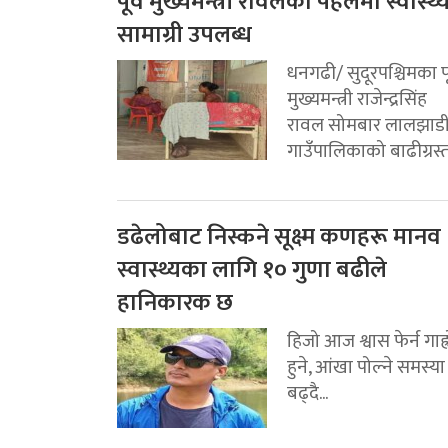
पूर्व मुख्यमन्त्री रावलको पहलमा स्वास्थ्
सामाग्री उपलब्ध
धनगढी/ सुदूरपश्चिमका पू
मुख्यमन्त्री राजेन्द्रसिंह
रावल सोमबार लालझाड
गाउँपालिकाको बाढीग्रस्त.
डढेलोबाट निस्कने सूक्ष्म कणहरू मानव
स्वास्थ्यका लागि १० गुणा बढीले
हानिकारक छ
हिजो आज श्वास फेर्न गाह्
हुने, आंखा पोल्ने समस्या
बढ्दै...