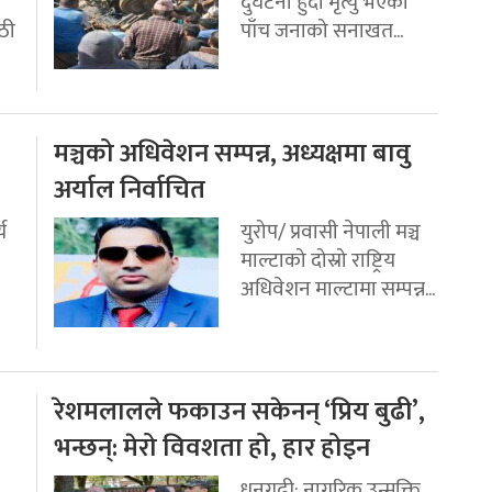
दुर्घटना हुँदा मृत्यु भएका
ठी
पाँच जनाको सनाखत...
मञ्चको अधिवेशन सम्पन्न, अध्यक्षमा बावु
अर्याल निर्वाचित
य
युरोप/ प्रवासी नेपाली मञ्च
माल्टाको दोस्रो राष्ट्रिय
अधिवेशन माल्टामा सम्पन्न...
रेशमलालले फकाउन सकेनन् ‘प्रिय बुढी’,
भन्छन्: मेरो विवशता हो, हार होइन
धनगढी: नागरिक उन्मुक्ति