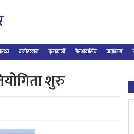
ास्थ्य
मनोरञ्जन
कुराकानी
गैरआवासिय
वातावरण
तियोगिता शुरु