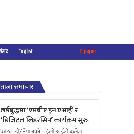
संसद
English
E-paper
ताजा समाचार
लर्डबुद्धमा ‘एमबीए इन एआई’ र
‘डिजिटल लिडरसिप’ कार्यक्रम सुरु
काठमाडौं/ नेपालको पहिलो आईटी कलेज