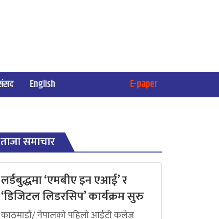
संसद
English
E-paper
ताजा समाचार
लर्डबुद्धमा ‘एमबीए इन एआई’ र
‘डिजिटल लिडरसिप’ कार्यक्रम सुरु
काठमाडौं/ नेपालको पहिलो आईटी कलेज