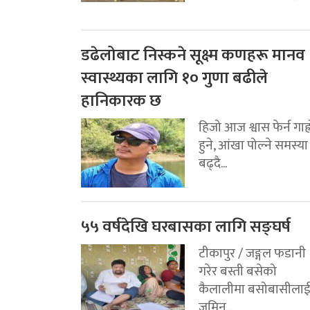
डढेलोबाट निस्कने सूक्ष्म कणहरू मानव
स्वास्थ्यका लागि १० गुणा बढीले
हानिकारक छ
हिजो आज श्वास फेर्न गाह्
हुने, आंखा पोल्ने समस्या
बढ्दै...
५५ वर्षदेखि घरबासका लागि सङ्घर्ष
टीकापुर / जङ्गल फडानी
गरेर बस्ती बसेको
कैलालीमा बसोबासीला
जमिन...