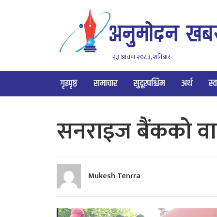
२३ श्रावण २०८३, शनिबार
गृहपृष्ठ
समाचार
सुदूरपश्चिम
अर्थ
स्व
सनराइज बैंकको वार
Mukesh Tenrra