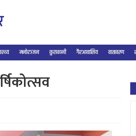
ास्थ्य
मनोरञ्जन
कुराकानी
गैरआवासिय
वातावरण
्षिकोत्सव