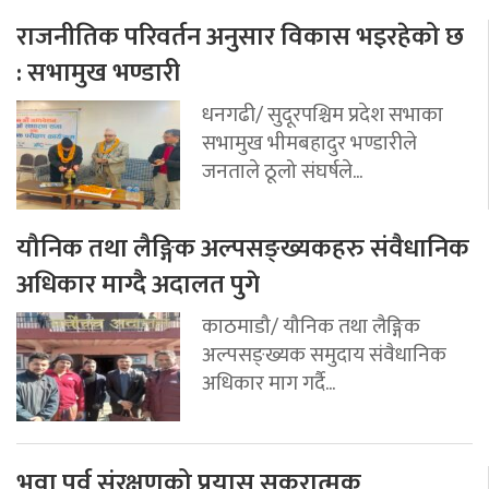
राजनीतिक परिवर्तन अनुसार विकास भइरहेको छ
: सभामुख भण्डारी
धनगढी/ सुदूरपश्चिम प्रदेश सभाका
सभामुख भीमबहादुर भण्डारीले
जनताले ठूलो संघर्षले...
यौनिक तथा लैङ्गिक अल्पसङ्ख्यकहरु संवैधानिक
अधिकार माग्दै अदालत पुगे
काठमाडौ/ यौनिक तथा लैङ्गिक
अल्पसङ्ख्यक समुदाय संवैधानिक
अधिकार माग गर्दै...
भुवा पर्व संरक्षणको प्रयास सकरात्मक