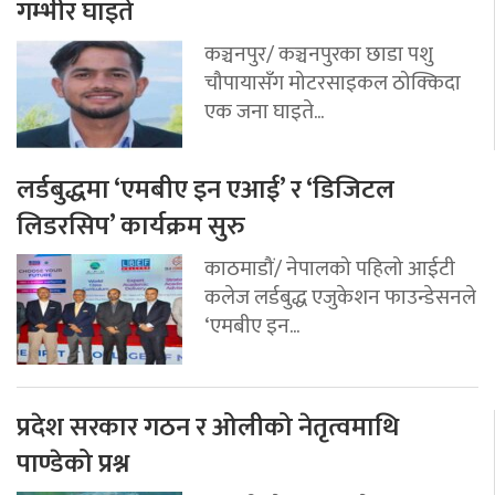
गम्भीर घाइते
कञ्चनपुर/ कञ्चनपुरका छाडा पशु
चौपायासँग मोटरसाइकल ठोक्किदा
एक जना घाइते...
लर्डबुद्धमा ‘एमबीए इन एआई’ र ‘डिजिटल
लिडरसिप’ कार्यक्रम सुरु
काठमाडौं/ नेपालको पहिलो आईटी
कलेज लर्डबुद्ध एजुकेशन फाउन्डेसनले
‘एमबीए इन...
प्रदेश सरकार गठन र ओलीको नेतृत्वमाथि
पाण्डेको प्रश्न