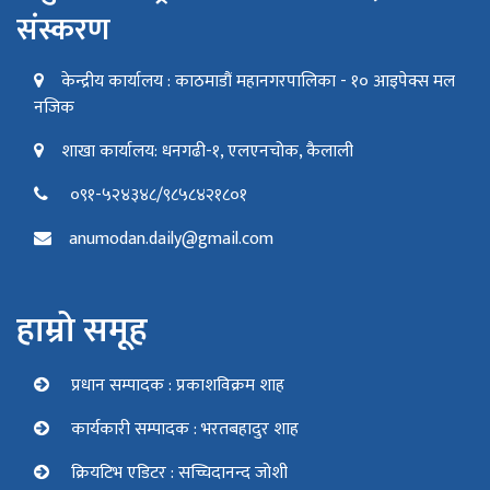
संस्करण
केन्द्रीय कार्यालय : काठमाडौं महानगरपालिका - १० आइपेक्स मल
नजिक
शाखा कार्यालय: धनगढी-१, एलएनचोक, कैलाली
०९१-५२४३४८/९८५८४२१८०१
anumodan.daily@gmail.com
हाम्रो समूह
प्रधान सम्पादक : प्रकाशविक्रम शाह
कार्यकारी सम्पादक : भरतबहादुर शाह
क्रियटिभ एडिटर : सच्चिदानन्द जोशी