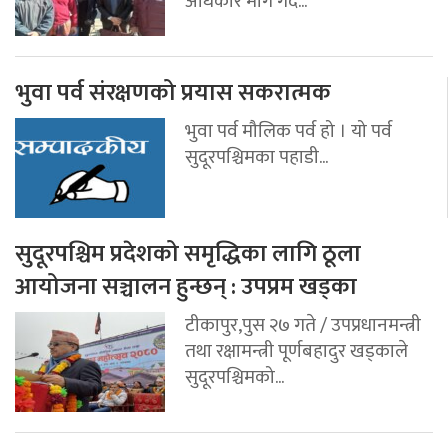
अधिकार माग गर्दै...
भुवा पर्व संरक्षणको प्रयास सकरात्मक
भुवा पर्व मौलिक पर्व हो । यो पर्व
सुदूरपश्चिमका पहाडी...
सुदूरपश्चिम प्रदेशको समृद्धिका लागि ठूला
आयोजना सञ्चालन हुन्छन् : उपप्रम खड्का
टीकापुर,पुस २७ गते / उपप्रधानमन्त्री
तथा रक्षामन्त्री पूर्णबहादुर खड्काले
सुदूरपश्चिमको...