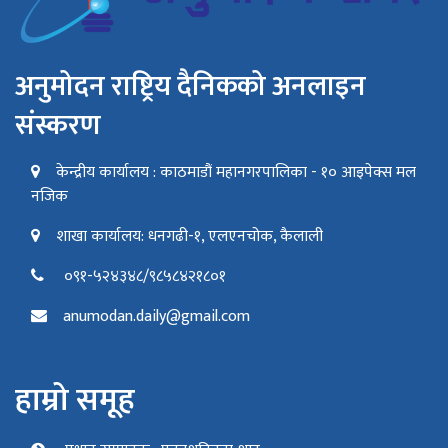
अनुमोदन राष्ट्रिय दैनिकको अनलाइन
संस्करण
केन्द्रीय कार्यालय : काठमाडौं महानगरपालिका - १० आइपेक्स मल
नजिक
शाखा कार्यालय: धनगढी-१, एलएनचोक, कैलाली
०९१-५२४३४८/९८५८४२१८०१
anumodan.daily@gmail.com
हाम्रो समूह