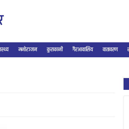
ास्थ्य
मनोरञ्जन
कुराकानी
गैरआवासिय
वातावरण