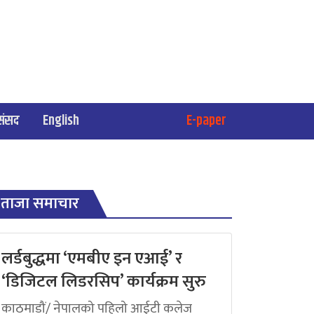
संसद
English
E-paper
ताजा समाचार
लर्डबुद्धमा ‘एमबीए इन एआई’ र
‘डिजिटल लिडरसिप’ कार्यक्रम सुरु
काठमाडौं/ नेपालको पहिलो आईटी कलेज