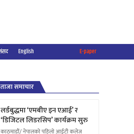
संसद
English
E-paper
ताजा समाचार
लर्डबुद्धमा ‘एमबीए इन एआई’ र
‘डिजिटल लिडरसिप’ कार्यक्रम सुरु
काठमाडौं/ नेपालको पहिलो आईटी कलेज