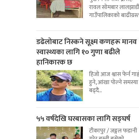
रावल सोमबार लालझाड
गाउँपालिकाको बाढीग्रस्त.
डढेलोबाट निस्कने सूक्ष्म कणहरू मानव
स्वास्थ्यका लागि १० गुणा बढीले
हानिकारक छ
हिजो आज श्वास फेर्न गाह्
हुने, आंखा पोल्ने समस्या
बढ्दै...
५५ वर्षदेखि घरबासका लागि सङ्घर्ष
टीकापुर / जङ्गल फडानी
गरेर बस्ती बसेको