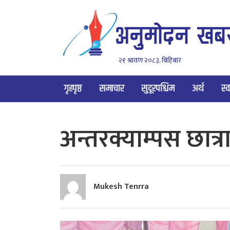
२१ श्रावण २०८३, बिहिबार
गृहपृष्ठ
समाचार
सुदूरपश्चिम
अर्थ
स्व
अन्तरक्याम्पस छात्
Mukesh Tenrra