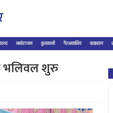
ास्थ्य
मनोरञ्जन
कुराकानी
गैरआवासिय
वातावरण
रा भलिवल शुरु