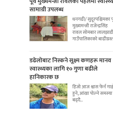
पूर्व मुख्यमन्त्री रावलको पहलमा स्वास्थ्
सामाग्री उपलब्ध
धनगढी/ सुदूरपश्चिमका पू
मुख्यमन्त्री राजेन्द्रसिंह
रावल सोमबार लालझाड
गाउँपालिकाको बाढीग्रस्त.
डढेलोबाट निस्कने सूक्ष्म कणहरू मानव
स्वास्थ्यका लागि १० गुणा बढीले
हानिकारक छ
हिजो आज श्वास फेर्न गाह्
हुने, आंखा पोल्ने समस्या
बढ्दै...