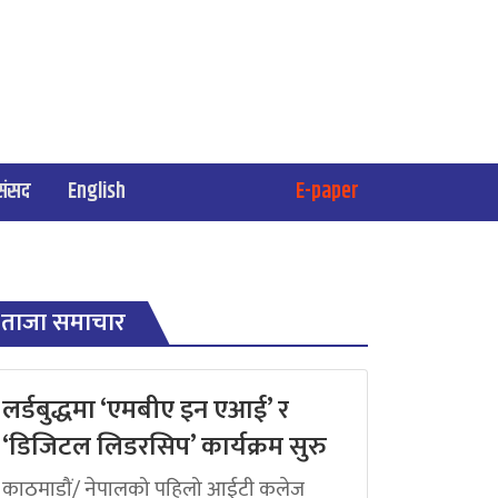
संसद
English
E-paper
ताजा समाचार
लर्डबुद्धमा ‘एमबीए इन एआई’ र
‘डिजिटल लिडरसिप’ कार्यक्रम सुरु
काठमाडौं/ नेपालको पहिलो आईटी कलेज