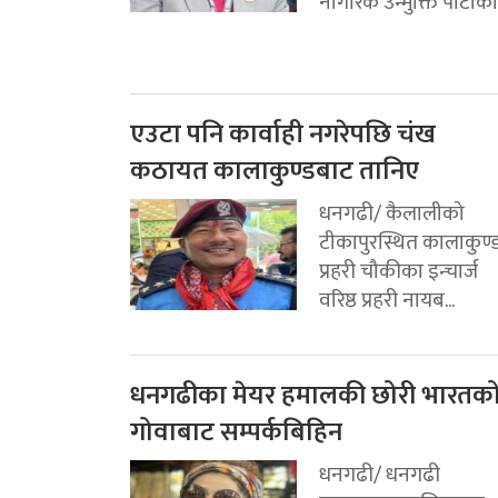
नागरिक उन्मुक्ति पार्टीको.
एउटा पनि कार्वाही नगरेपछि चंख
कठायत कालाकुण्डबाट तानिए
धनगढी/ कैलालीको
टीकापुरस्थित कालाकुण्
प्रहरी चौकीका इन्चार्ज
वरिष्ठ प्रहरी नायब...
धनगढीका मेयर हमालकी छोरी भारतक
गोवाबाट सम्पर्कबिहिन
धनगढी/ धनगढी