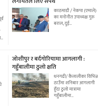
य
लगायतले लिए सपथ
काठमाडौ / नेकपा (एमाले)
का मनोनीत उपाध्यक्ष गुरु
र्व
बराल, दुई...
ी
..
जोशीपुर र बर्दगोरियामा आगलागी :
गहुँबालीमा ठुलो क्षति
धनगढी/ कैलालीका विभिन्न
ठाउँमा शनिबार आगलागी
रो
हुँदा ठुलो मात्रामा
गहुँबालीमा...