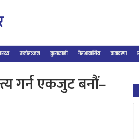
ास्थ्य
मनोरञ्जन
कुराकानी
गैरआवासिय
वातावरण
त्य गर्न एकजुट बनौं–