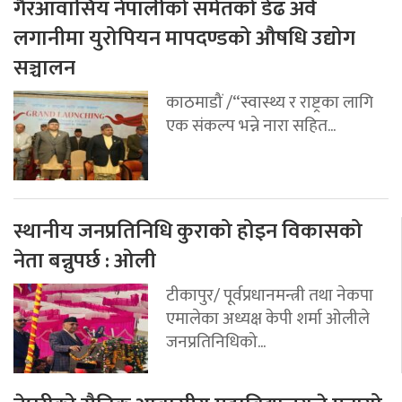
गैरआवासिय नेपालीको समेतको डेढ अर्व
लगानीमा युरोपियन मापदण्डको औषधि उद्योग
सञ्चालन
काठमाडौं /“स्वास्थ्य र राष्ट्रका लागि
एक संकल्प भन्ने नारा सहित...
स्थानीय जनप्रतिनिधि कुराको होइन विकासको
नेता बन्नुपर्छ : ओली
टीकापुर/ पूर्वप्रधानमन्त्री तथा नेकपा
एमालेका अध्यक्ष केपी शर्मा ओलीले
जनप्रतिनिधिको...