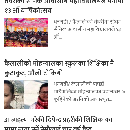
तेघरीको सैनिक आवासीय महाविद्यालयले मनायो
१३ औँ वार्षिकोत्सव
धनगढी / कैलालीको तेघरीमा रहेको
सैनिक आवासीय महाविद्यालयले १३
औँ...
कैलालीको मोहन्यालका स्कुलका शिक्षिका नै
कुटाकुट, औलो टोकियो
धनगढी/ कैलालीको पहाडी
गाउँपालिका मोहन्यालको वडानम्बर ७
कुहिनेको अरनिको आधारभूत...
आत्महत्या गरेकी दिपेन्द्र प्रहरीकी शिक्षिकाका
मामा नाता पर्ने प्रेमीलाई चार वर्ष कैद