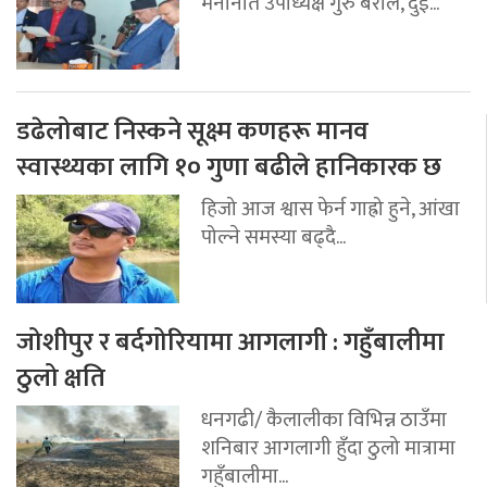
मनोनीत उपाध्यक्ष गुरु बराल, दुई...
डढेलोबाट निस्कने सूक्ष्म कणहरू मानव
स्वास्थ्यका लागि १० गुणा बढीले हानिकारक छ
हिजो आज श्वास फेर्न गाह्रो हुने, आंखा
पोल्ने समस्या बढ्दै...
जोशीपुर र बर्दगोरियामा आगलागी : गहुँबालीमा
ठुलो क्षति
धनगढी/ कैलालीका विभिन्न ठाउँमा
शनिबार आगलागी हुँदा ठुलो मात्रामा
गहुँबालीमा...