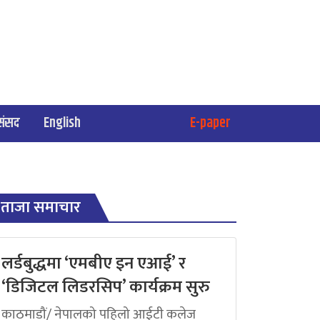
संसद
English
E-paper
ताजा समाचार
लर्डबुद्धमा ‘एमबीए इन एआई’ र
‘डिजिटल लिडरसिप’ कार्यक्रम सुरु
काठमाडौं/ नेपालको पहिलो आईटी कलेज