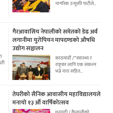
नागरिक उन्मुक्ती पाटीले...
गैरआवासिय नेपालीको समेतको डेढ अर्व
लगानीमा युरोपियन मापदण्डको औषधि
उद्योग सञ्चालन
ति
काठमाडौं /“स्वास्थ्य र
धरी
राष्ट्रका लागि एक संकल्प
भन्ने नारा सहित...
तेघरीको सैनिक आवासीय महाविद्यालयले
मनायो १३ औँ वार्षिकोत्सव
धनगढी / कैलालीको