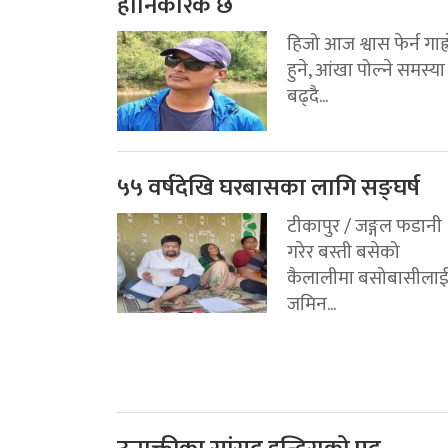
हानिकारक छ
हिजो आज श्वास फेर्न गाह्
हुने, आंखा पोल्ने समस्या
बढ्दै...
५५ वर्षदेखि घरबासका लागि सङ्घर्ष
टीकापुर / जङ्गल फडानी
गरेर बस्ती बसेको
कैलालीमा बसोबासीला
जमिन...