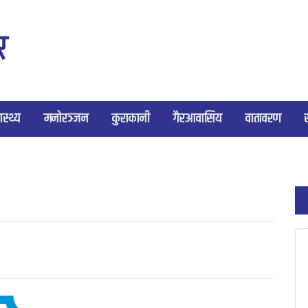
ास्थ्य
मनोरञ्जन
कुराकानी
गैरआवासिय
वातावरण