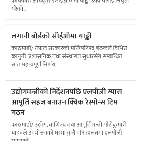
कार्यकारी अधिकृत ९सीईओ० मा याङ्की उक्यावलाई नियुक्त
गरेको...
लगानी बोर्डको सीईओमा याङ्की
काठमाडौं/ नेपाल सरकारको मन्त्रिपरिषद् बैठकले विभिन्न
कानुनी, प्रशासनिक तथा संस्थागत सुधारसँग सम्बन्धित
सात महत्वपूर्ण निर्णय...
उद्योगमन्त्रीको निर्देशनपछि एलपीजी ग्यास
आपूर्ति सहज बनाउन क्विक रेस्पोन्स टिम
गठन
काठमाडौं/ उद्योग, वाणिज्य तथा आपूर्ति मन्त्री गौरीकुमारी
यादवले उपभोक्ताको घरमा कुनै पनि हालतमा एलपीजी