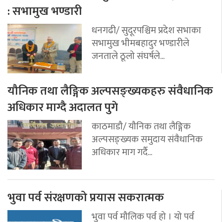
: सभामुख भण्डारी
धनगढी/ सुदूरपश्चिम प्रदेश सभाका
सभामुख भीमबहादुर भण्डारीले
जनताले ठूलो संघर्षले...
यौनिक तथा लैङ्गिक अल्पसङ्ख्यकहरु संवैधानिक
अधिकार माग्दै अदालत पुगे
काठमाडौ/ यौनिक तथा लैङ्गिक
अल्पसङ्ख्यक समुदाय संवैधानिक
अधिकार माग गर्दै...
भुवा पर्व संरक्षणको प्रयास सकरात्मक
भुवा पर्व मौलिक पर्व हो । यो पर्व