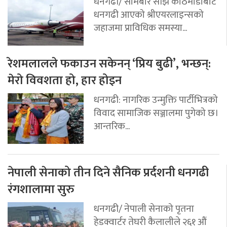
धनगढी/ सोमबार साँझ काठमाडौँबाट
धनगढी आएको श्रीएयरलाइन्सको
जहाजमा प्राविधिक समस्या...
रेशमलालले फकाउन सकेनन् ‘प्रिय बुढी’, भन्छन्:
मेरो विवशता हो, हार होइन
धनगढी: नागरिक उन्मुक्ति पार्टीभित्रको
विवाद सामाजिक सञ्जालमा पुगेको छ।
आन्तरिक...
नेपाली सेनाको तीन दिने सैनिक प्रर्दशनी धनगढी
रंगशालामा सुरु
धनगढी/ नेपाली सेनाको पृतना
हेडक्वार्टर तेघरी कैलालीले २६१ औं