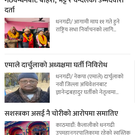
गठवन्धनबाट बोहरा, भट्ट र चन्दलेको उम्मेदवारी
दर्ता
धनगढी/ आगामी माघ ११ गते हुने
राष्ट्रिय सभा निर्वाचनको लागि...
एमाले दार्चुलाको अध्यक्षमा घर्ती निविरोध
धनगढी/ नेकपा (एमाले) दार्चुलाको
नवौं जिल्ला अधिवेशनबाट
ज्ञानेन्द्रबहादुर घर्तीको नेतृत्वमा...
सशस्त्रका असई नै चोरीको आरोपमा समातिए
काठमाडौं: कैलालीको धनगढी
उपमहानगरपालिकामा रहेको स्वस्तिक