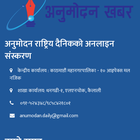
अनुमोदन राष्ट्रिय दैनिकको अनलाइन
संस्करण
केन्द्रीय कार्यालय : काठमाडौं महानगरपालिका - १० आइपेक्स मल
नजिक
शाखा कार्यालय: धनगढी-१, एलएनचोक, कैलाली
०९१-५२४३४८/९८५८४२१८०१
anumodan.daily@gmail.com