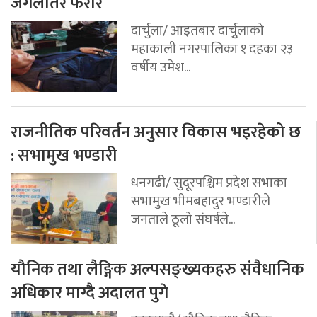
जंगलतिर फरार
दार्चुला/ आइतबार दार्चुृलाको
महाकाली नगरपालिका १ दहका २३
वर्षीय उमेश...
राजनीतिक परिवर्तन अनुसार विकास भइरहेको छ
: सभामुख भण्डारी
धनगढी/ सुदूरपश्चिम प्रदेश सभाका
सभामुख भीमबहादुर भण्डारीले
जनताले ठूलो संघर्षले...
यौनिक तथा लैङ्गिक अल्पसङ्ख्यकहरु संवैधानिक
अधिकार माग्दै अदालत पुगे