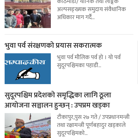
काठमाडौ/ यौनिक तथा लैङ्गिक
अल्पसङ्ख्यक समुदाय संवैधानिक
अधिकार माग गर्दै...
भुवा पर्व संरक्षणको प्रयास सकरात्मक
भुवा पर्व मौलिक पर्व हो । यो पर्व
सुदूरपश्चिमका पहाडी...
सुदूरपश्चिम प्रदेशको समृद्धिका लागि ठूला
आयोजना सञ्चालन हुन्छन् : उपप्रम खड्का
टीकापुर,पुस २७ गते / उपप्रधानमन्त्री
तथा रक्षामन्त्री पूर्णबहादुर खड्काले
सुदूरपश्चिमको...