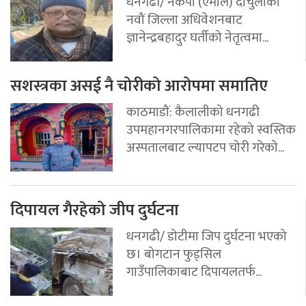
धनगढी/ नेकपा (एमाले) दार्चुलाको
नवौं जिल्ला अधिवेशनबाट
ज्ञानेन्द्रबहादुर घर्तीको नेतृत्वमा...
सशस्त्रका असई नै चोरीको आरोपमा समातिए
काठमाडौं: कैलालीको धनगढी
उपमहानगरपालिकामा रहेको स्वस्तिक
अस्पतालबाट ल्यापटप चोरी गरेको...
दिपायल गैरहेको जीप दुर्घटना
धनगढी/ डोटीमा जिप दुर्घटना भएको
छ। बोगटान फुड्सिल
गाउँपालिकाबाट दिपायलतर्फ...