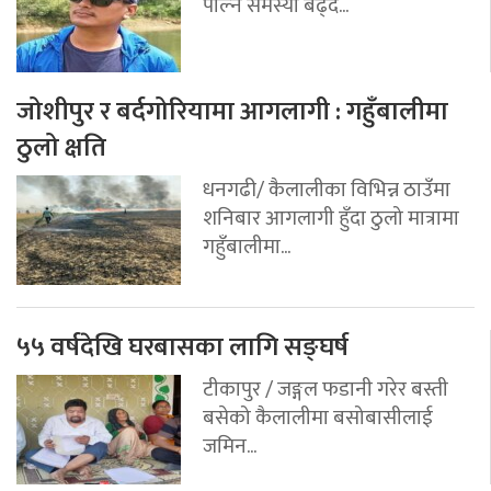
पोल्ने समस्या बढ्दै...
जोशीपुर र बर्दगोरियामा आगलागी : गहुँबालीमा
ठुलो क्षति
धनगढी/ कैलालीका विभिन्न ठाउँमा
शनिबार आगलागी हुँदा ठुलो मात्रामा
गहुँबालीमा...
५५ वर्षदेखि घरबासका लागि सङ्घर्ष
टीकापुर / जङ्गल फडानी गरेर बस्ती
बसेको कैलालीमा बसोबासीलाई
जमिन...