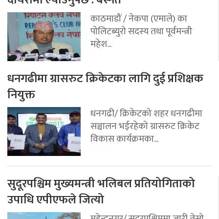
काठमाडौं / नेकपा (एमाले) का
पोलिटब्युरो सदस्य तथा पूर्वमन्त्री
महेश...
धनगढीमा ग्रासरुट क्रिकेटका लागि दुई प्रशिक्षक
नियुक्त
धनगढी/ क्रिकेटको शहर धनगढीमा
सञ्चालन भईरहेको ग्रासरुट क्रिकेट
विकास कार्यक्रमका...
सुदूरपश्चिम मुख्यमन्त्री भलिबल प्रतियोगिताको
उपाधि एपीएफले जित्यो
महेन्द्रनगर/ सुदूरपश्चिममा जारी तेस्रो