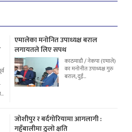
एमालेका मनोनित उपाध्यक्ष बराल
य
लगायतले लिए सपथ
काठमाडौ / नेकपा (एमाले)
का मनोनीत उपाध्यक्ष गुरु
र्व
बराल, दुई...
ी
..
जोशीपुर र बर्दगोरियामा आगलागी :
गहुँबालीमा ठुलो क्षति