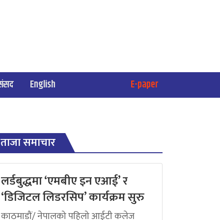
संसद
English
E-paper
ताजा समाचार
लर्डबुद्धमा ‘एमबीए इन एआई’ र
‘डिजिटल लिडरसिप’ कार्यक्रम सुरु
काठमाडौं/ नेपालको पहिलो आईटी कलेज