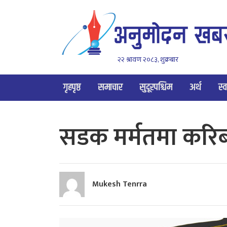
२२ श्रावण २०८३, शुक्रबार
गृहपृष्ठ
समाचार
सुदूरपश्चिम
अर्थ
स्व
सडक मर्मतमा करि
Mukesh Tenrra