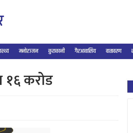
ास्थ्य
मनोरञ्जन
कुराकानी
गैरआवासिय
वातावरण
ब १६ करोड