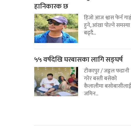
हानिकारक छ
हिजो आज श्वास फेर्न गाह्
हुने, आंखा पोल्ने समस्या
बढ्दै...
५५ वर्षदेखि घरबासका लागि सङ्घर्ष
टीकापुर / जङ्गल फडानी
गरेर बस्ती बसेको
कैलालीमा बसोबासीला
जमिन...