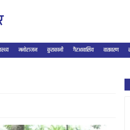
ास्थ्य
मनोरञ्जन
कुराकानी
गैरआवासिय
वातावरण