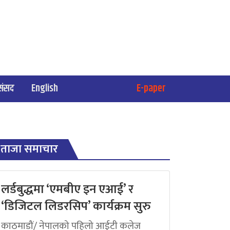
संसद
English
E-paper
ताजा समाचार
लर्डबुद्धमा ‘एमबीए इन एआई’ र
‘डिजिटल लिडरसिप’ कार्यक्रम सुरु
काठमाडौं/ नेपालको पहिलो आईटी कलेज