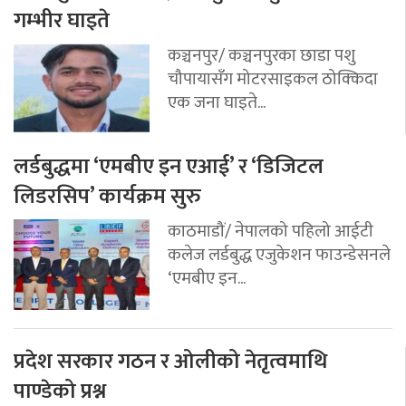
गम्भीर घाइते
कञ्चनपुर/ कञ्चनपुरका छाडा पशु
चौपायासँग मोटरसाइकल ठोक्किदा
एक जना घाइते...
लर्डबुद्धमा ‘एमबीए इन एआई’ र ‘डिजिटल
लिडरसिप’ कार्यक्रम सुरु
काठमाडौं/ नेपालको पहिलो आईटी
कलेज लर्डबुद्ध एजुकेशन फाउन्डेसनले
‘एमबीए इन...
प्रदेश सरकार गठन र ओलीको नेतृत्वमाथि
पाण्डेको प्रश्न