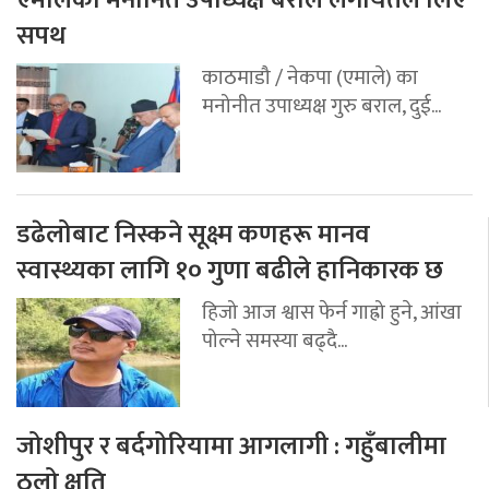
सपथ
काठमाडौ / नेकपा (एमाले) का
मनोनीत उपाध्यक्ष गुरु बराल, दुई...
डढेलोबाट निस्कने सूक्ष्म कणहरू मानव
स्वास्थ्यका लागि १० गुणा बढीले हानिकारक छ
हिजो आज श्वास फेर्न गाह्रो हुने, आंखा
पोल्ने समस्या बढ्दै...
जोशीपुर र बर्दगोरियामा आगलागी : गहुँबालीमा
ठुलो क्षति