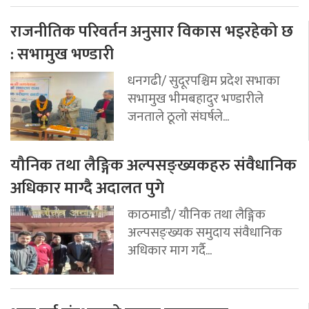
राजनीतिक परिवर्तन अनुसार विकास भइरहेको छ
: सभामुख भण्डारी
धनगढी/ सुदूरपश्चिम प्रदेश सभाका
सभामुख भीमबहादुर भण्डारीले
जनताले ठूलो संघर्षले...
यौनिक तथा लैङ्गिक अल्पसङ्ख्यकहरु संवैधानिक
अधिकार माग्दै अदालत पुगे
काठमाडौ/ यौनिक तथा लैङ्गिक
अल्पसङ्ख्यक समुदाय संवैधानिक
अधिकार माग गर्दै...