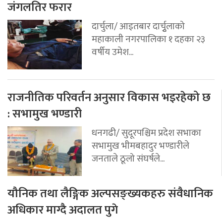
जंगलतिर फरार
दार्चुला/ आइतबार दार्चुृलाको
महाकाली नगरपालिका १ दहका २३
वर्षीय उमेश...
राजनीतिक परिवर्तन अनुसार विकास भइरहेको छ
: सभामुख भण्डारी
धनगढी/ सुदूरपश्चिम प्रदेश सभाका
सभामुख भीमबहादुर भण्डारीले
जनताले ठूलो संघर्षले...
यौनिक तथा लैङ्गिक अल्पसङ्ख्यकहरु संवैधानिक
अधिकार माग्दै अदालत पुगे