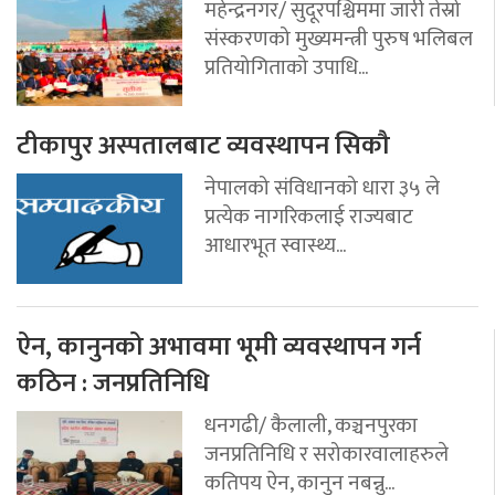
महेन्द्रनगर/ सुदूरपश्चिममा जारी तेस्रो
संस्करणको मुख्यमन्त्री पुरुष भलिबल
प्रतियोगिताको उपाधि...
टीकापुर अस्पतालबाट व्यवस्थापन सिकौ
नेपालको संविधानको धारा ३५ ले
प्रत्येक नागरिकलाई राज्यबाट
आधारभूत स्वास्थ्य...
ऐन, कानुनको अभावमा भूमी व्यवस्थापन गर्न
कठिन : जनप्रतिनिधि
धनगढी/ कैलाली, कञ्चनपुरका
जनप्रतिनिधि र सरोकारवालाहरुले
कतिपय ऐन, कानुन नबन्नु...