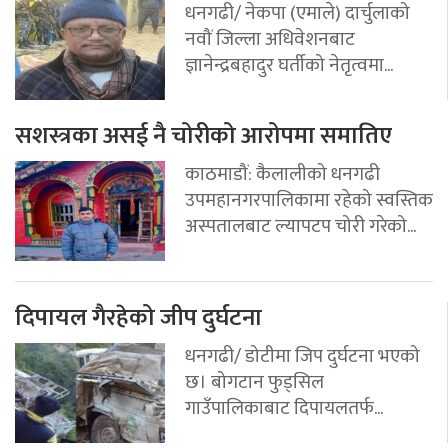
धनगढी/ नेकपा (एमाले) दार्चुलाको
नवौं जिल्ला अधिवेशनबाट
ज्ञानेन्द्रबहादुर घर्तीको नेतृत्वमा...
सशस्त्रका असई नै चोरीको आरोपमा समातिए
काठमाडौं: कैलालीको धनगढी
उपमहानगरपालिकामा रहेको स्वस्तिक
अस्पतालबाट ल्यापटप चोरी गरेको...
दिपायल गैरहेको जीप दुर्घटना
धनगढी/ डोटीमा जिप दुर्घटना भएको
छ। बोगटान फुड्सिल
गाउँपालिकाबाट दिपायलतर्फ...