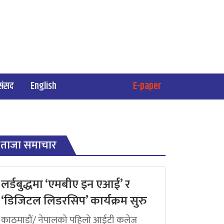
संसद
English
E-paper
ताजा समाचार
लर्डबुद्धमा ‘एमबीए इन एआई’ र
‘डिजिटल लिडरसिप’ कार्यक्रम सुरु
काठमाडौं/ नेपालको पहिलो आईटी कलेज