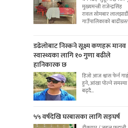
मुख्यमन्त्री राजेन्द्रसिंह
रावल सोमबार लालझाड
गाउँपालिकाको बाढीग्रस्त.
डढेलोबाट निस्कने सूक्ष्म कणहरू मानव
स्वास्थ्यका लागि १० गुणा बढीले
हानिकारक छ
हिजो आज श्वास फेर्न गाह्
हुने, आंखा पोल्ने समस्या
बढ्दै...
५५ वर्षदेखि घरबासका लागि सङ्घर्ष
टीकापुर / जङ्गल फडानी