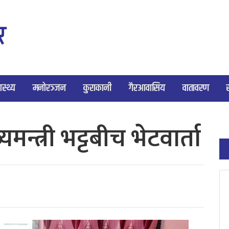
ास्थ्य
मनोरञ्जन
कुराकानी
गैरआवासिय
वातावरण
्यमन्त्री भट्टबीच भेटवार्ता