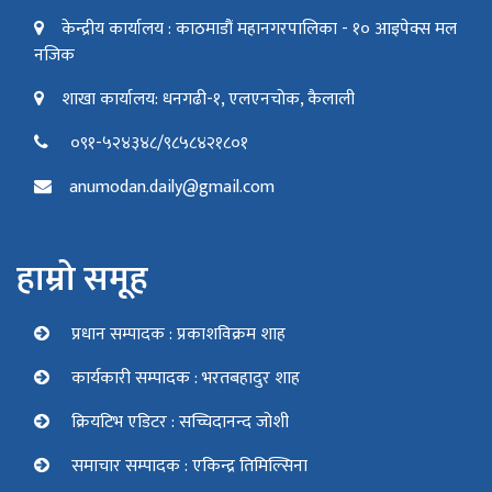
केन्द्रीय कार्यालय : काठमाडौं महानगरपालिका - १० आइपेक्स मल
नजिक
शाखा कार्यालय: धनगढी-१, एलएनचोक, कैलाली
०९१-५२४३४८/९८५८४२१८०१
anumodan.daily@gmail.com
हाम्रो समूह
प्रधान सम्पादक : प्रकाशविक्रम शाह
कार्यकारी सम्पादक : भरतबहादुर शाह
क्रियटिभ एडिटर : सच्चिदानन्द जोशी
समाचार सम्पादक : एकिन्द्र तिमिल्सिना