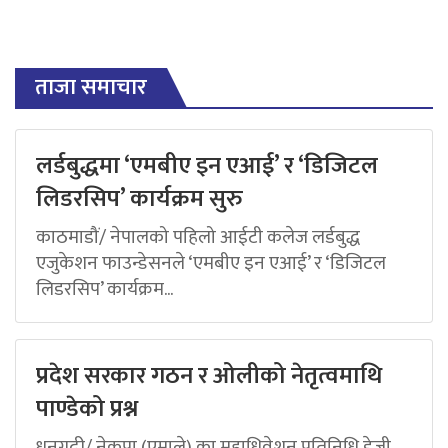
ताजा समाचार
लर्डबुद्धमा ‘एमबीए इन एआई’ र ‘डिजिटल
लिडरसिप’ कार्यक्रम सुरु
काठमाडौं/ नेपालको पहिलो आईटी कलेज लर्डबुद्ध
एजुकेशन फाउन्डेसनले ‘एमबीए इन एआई’ र ‘डिजिटल
लिडरसिप’ कार्यक्रम...
प्रदेश सरकार गठन र ओलीको नेतृत्वमाथि
पाण्डेको प्रश्न
धनगढी/ नेकपा (एमाले) का महाधिवेशन प्रतिनिधि डेजी