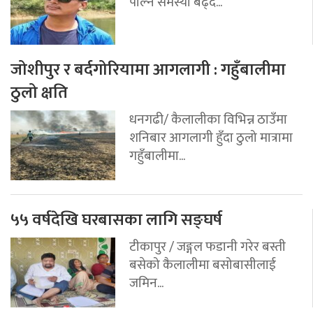
पोल्ने समस्या बढ्दै...
जोशीपुर र बर्दगोरियामा आगलागी : गहुँबालीमा
ठुलो क्षति
धनगढी/ कैलालीका विभिन्न ठाउँमा
शनिबार आगलागी हुँदा ठुलो मात्रामा
गहुँबालीमा...
५५ वर्षदेखि घरबासका लागि सङ्घर्ष
टीकापुर / जङ्गल फडानी गरेर बस्ती
बसेको कैलालीमा बसोबासीलाई
जमिन...