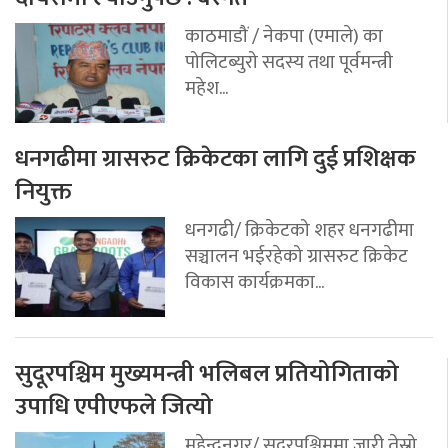
काठमाडौं / नेकपा (एमाले) का
पोलिटब्युरो सदस्य तथा पूर्वमन्त्री
महेश...
धनगढीमा ग्रासरुट क्रिकेटका लागि दुई प्रशिक्षक
नियुक्त
धनगढी/ क्रिकेटको शहर धनगढीमा
सञ्चालन भईरहेको ग्रासरुट क्रिकेट
विकास कार्यक्रमका...
सुदूरपश्चिम मुख्यमन्त्री भलिबल प्रतियोगिताको
उपाधि एपीएफले जित्यो
महेन्द्रनगर/ सुदूरपश्चिममा जारी तेस्रो