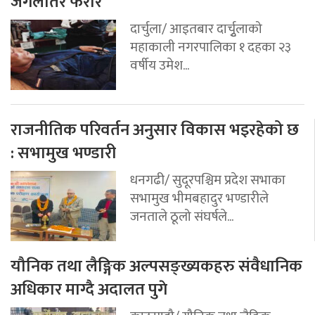
जंगलतिर फरार
दार्चुला/ आइतबार दार्चुृलाको
महाकाली नगरपालिका १ दहका २३
वर्षीय उमेश...
राजनीतिक परिवर्तन अनुसार विकास भइरहेको छ
: सभामुख भण्डारी
धनगढी/ सुदूरपश्चिम प्रदेश सभाका
सभामुख भीमबहादुर भण्डारीले
जनताले ठूलो संघर्षले...
यौनिक तथा लैङ्गिक अल्पसङ्ख्यकहरु संवैधानिक
अधिकार माग्दै अदालत पुगे