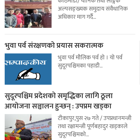
काठमाडौ/ यौनिक तथा लैङ्गिक
अल्पसङ्ख्यक समुदाय संवैधानिक
अधिकार माग गर्दै...
भुवा पर्व संरक्षणको प्रयास सकरात्मक
भुवा पर्व मौलिक पर्व हो । यो पर्व
सुदूरपश्चिमका पहाडी...
सुदूरपश्चिम प्रदेशको समृद्धिका लागि ठूला
आयोजना सञ्चालन हुन्छन् : उपप्रम खड्का
टीकापुर,पुस २७ गते / उपप्रधानमन्त्री
तथा रक्षामन्त्री पूर्णबहादुर खड्काले
सुदूरपश्चिमको...