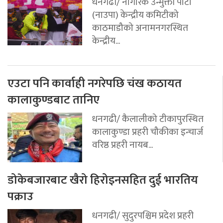
धनगढी/ नागरिक उन्मुक्ती पार्टी
(नाउपा) केन्द्रीय कमिटीको
काठमाडौको अनामनगरस्थित
केन्द्रीय...
एउटा पनि कार्वाही नगरेपछि चंख कठायत
कालाकुण्डबाट तानिए
धनगढी/ कैलालीको टीकापुरस्थित
कालाकुण्डा प्रहरी चौकीका इन्चार्ज
वरिष्ठ प्रहरी नायब...
डोकेबजारबाट खैरो हिरोइनसहित दुई भारतिय
पक्राउ
धनगढी/ सुदुरपश्चिम प्रदेश प्रहरी