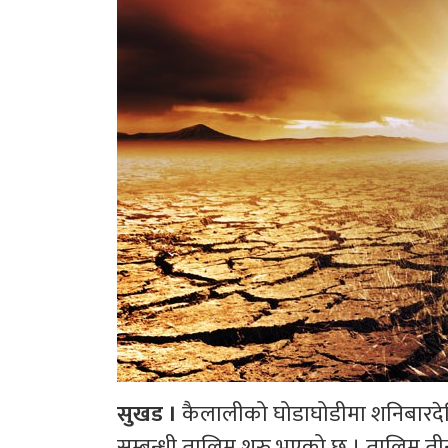
सुखड ।
कैलालीको घोडाघोडीमा शनिबारदेखि
सम्बन्धी तालिम शुरु भएको छ । तालिम ती