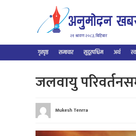
२१ श्रावण २०८३, बिहिबार
गृहपृष्ठ
समाचार
सुदूरपश्चिम
अर्थ
स्व
जलवायु परिवर्तनसम
Mukesh Tenrra