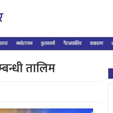
ास्थ्य
मनोरञ्जन
कुराकानी
गैरआवासिय
वातावरण
्बन्धी तालिम