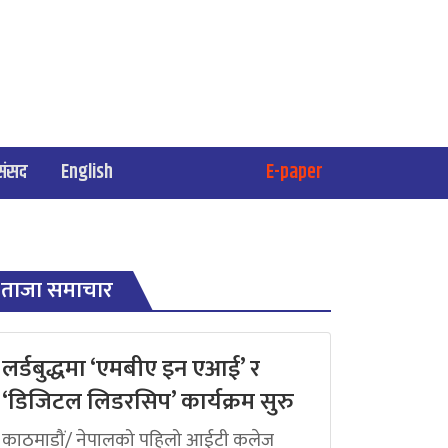
संसद
English
E-paper
ताजा समाचार
लर्डबुद्धमा ‘एमबीए इन एआई’ र
‘डिजिटल लिडरसिप’ कार्यक्रम सुरु
काठमाडौं/ नेपालको पहिलो आईटी कलेज