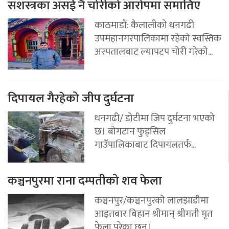
सशस्त्रका असई नै चोरीको आरोपमा समातिए
काठमाडौं: कैलालीको धनगढी
उपमहानगरपालिकामा रहेको स्वस्तिक
अस्पतालबाट ल्यापटप चोरी गरेको...
दिपायल गैरहेको जीप दुर्घटना
धनगढी/ डोटीमा जिप दुर्घटना भएको
छ। बोगटान फुड्सिल
गाउँपालिकाबाट दिपायलतर्फ...
कञ्चनपुरमा राना दम्पतीको शव फेला
कञ्चनपुर/कञ्चनपुरको लालझाडीमा
आइतबार बिहान श्रीमान् श्रीमती मृत
फेला परेका छन्। ...