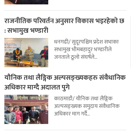
राजनीतिक परिवर्तन अनुसार विकास भइरहेको छ
: सभामुख भण्डारी
धनगढी/ सुदूरपश्चिम प्रदेश सभाका
सभामुख भीमबहादुर भण्डारीले
जनताले ठूलो संघर्षले...
यौनिक तथा लैङ्गिक अल्पसङ्ख्यकहरु संवैधानिक
अधिकार माग्दै अदालत पुगे
काठमाडौ/ यौनिक तथा लैङ्गिक
अल्पसङ्ख्यक समुदाय संवैधानिक
अधिकार माग गर्दै...