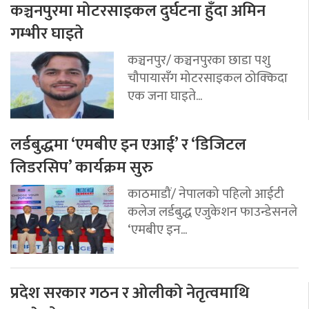
कञ्चनपुरमा मोटरसाइकल दुर्घटना हुँदा अमिन
गम्भीर घाइते
कञ्चनपुर/ कञ्चनपुरका छाडा पशु
चौपायासँग मोटरसाइकल ठोक्किदा
एक जना घाइते...
लर्डबुद्धमा ‘एमबीए इन एआई’ र ‘डिजिटल
लिडरसिप’ कार्यक्रम सुरु
काठमाडौं/ नेपालको पहिलो आईटी
कलेज लर्डबुद्ध एजुकेशन फाउन्डेसनले
‘एमबीए इन...
प्रदेश सरकार गठन र ओलीको नेतृत्वमाथि