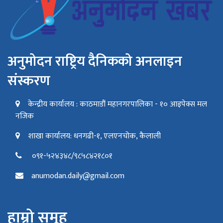
अनुमोदन राष्ट्रिय दैनिकको अनलाइन
संस्करण
केन्द्रीय कार्यालय : काठमाडौं महानगरपालिका - १० आइपेक्स मल
नजिक
शाखा कार्यालय: धनगढी-१, एलएनचोक, कैलाली
०९१-५२४३४८/९८५८४२१८०१
anumodan.daily@gmail.com
हाम्रो समूह