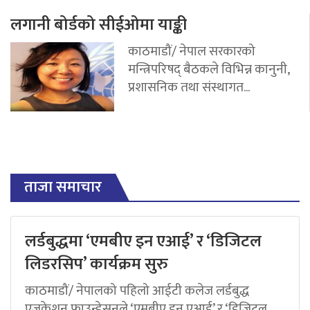
लगानी बोर्डको सीईओमा याङ्की
काठमाडौं/ नेपाल सरकारको
मन्त्रिपरिषद् बैठकले विभिन्न कानुनी,
प्रशासनिक तथा संस्थागत...
ताजा समाचार
लर्डबुद्धमा ‘एमबीए इन एआई’ र ‘डिजिटल
लिडरसिप’ कार्यक्रम सुरु
काठमाडौं/ नेपालको पहिलो आईटी कलेज लर्डबुद्ध
एजुकेशन फाउन्डेसनले ‘एमबीए इन एआई’ र ‘डिजिटल