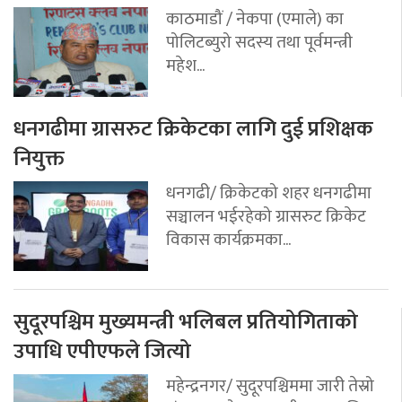
काठमाडौं / नेकपा (एमाले) का
पोलिटब्युरो सदस्य तथा पूर्वमन्त्री
महेश...
धनगढीमा ग्रासरुट क्रिकेटका लागि दुई प्रशिक्षक
नियुक्त
धनगढी/ क्रिकेटको शहर धनगढीमा
सञ्चालन भईरहेको ग्रासरुट क्रिकेट
विकास कार्यक्रमका...
सुदूरपश्चिम मुख्यमन्त्री भलिबल प्रतियोगिताको
उपाधि एपीएफले जित्यो
महेन्द्रनगर/ सुदूरपश्चिममा जारी तेस्रो