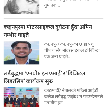
गुमाएका...
कञ्चनपुरमा मोटरसाइकल दुर्घटना हुँदा अमिन
गम्भीर घाइते
कञ्चनपुर/ कञ्चनपुरका छाडा पशु
चौपायासँग मोटरसाइकल ठोक्किदा
एक जना घाइते...
लर्डबुद्धमा ‘एमबीए इन एआई’ र ‘डिजिटल
लिडरसिप’ कार्यक्रम सुरु
काठमाडौं/ नेपालको पहिलो आईटी
कलेज लर्डबुद्ध एजुकेशन फाउन्डेसनले
‘एमबीए इन...