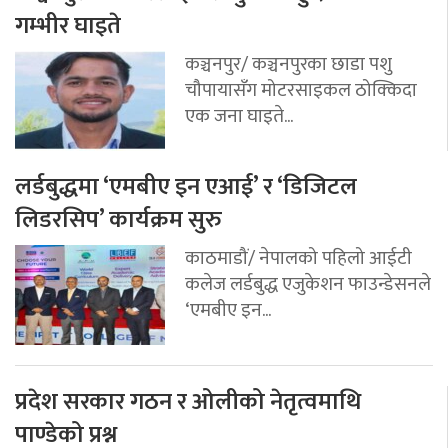
गम्भीर घाइते
कञ्चनपुर/ कञ्चनपुरका छाडा पशु
चौपायासँग मोटरसाइकल ठोक्किदा
एक जना घाइते...
लर्डबुद्धमा ‘एमबीए इन एआई’ र ‘डिजिटल
लिडरसिप’ कार्यक्रम सुरु
काठमाडौं/ नेपालको पहिलो आईटी
कलेज लर्डबुद्ध एजुकेशन फाउन्डेसनले
‘एमबीए इन...
प्रदेश सरकार गठन र ओलीको नेतृत्वमाथि
पाण्डेको प्रश्न