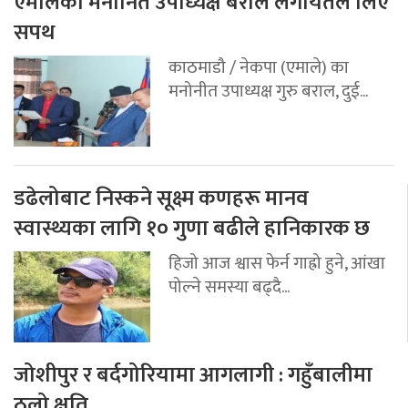
एमालेका मनोनित उपाध्यक्ष बराल लगायतले लिए
सपथ
काठमाडौ / नेकपा (एमाले) का
मनोनीत उपाध्यक्ष गुरु बराल, दुई...
डढेलोबाट निस्कने सूक्ष्म कणहरू मानव
स्वास्थ्यका लागि १० गुणा बढीले हानिकारक छ
हिजो आज श्वास फेर्न गाह्रो हुने, आंखा
पोल्ने समस्या बढ्दै...
जोशीपुर र बर्दगोरियामा आगलागी : गहुँबालीमा
ठुलो क्षति