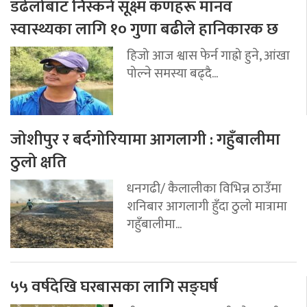
डढेलोबाट निस्कने सूक्ष्म कणहरू मानव
स्वास्थ्यका लागि १० गुणा बढीले हानिकारक छ
हिजो आज श्वास फेर्न गाह्रो हुने, आंखा
पोल्ने समस्या बढ्दै...
जोशीपुर र बर्दगोरियामा आगलागी : गहुँबालीमा
ठुलो क्षति
धनगढी/ कैलालीका विभिन्न ठाउँमा
शनिबार आगलागी हुँदा ठुलो मात्रामा
गहुँबालीमा...
५५ वर्षदेखि घरबासका लागि सङ्घर्ष