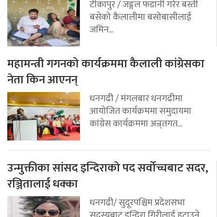
टीकापुर / जङ्गल फडानी गरेर बस्ती
बसेको कैलालीमा बसोबासीलाई
जमिन...
महामन्त्री गगनको कार्यक्रममा कैलाली कांग्रेसका
नेता किन आएनन्
धनगढी / मंगलबार धनगढीमा
आयोजित कार्यक्रममा समुदायमा
कांग्रेस कार्यक्रममा अन्र्तगत...
उन्मुक्तीका सांसद इन्दिराको पद सर्वोच्चबाट सदर,
रञ्जितालाई धक्का
धनगढी/ सुदूरपश्चिम प्रदेशसभा
सदस्यबाट इन्दिरा गिरीलाई हटाउने