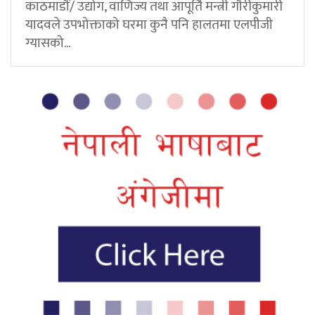
काठमाडौं/ उद्योग, वाणिज्य तथा आपूर्ति मन्त्री गौरीकुमारी
यादवले उपभोक्ताको घरमा कुनै पनि हालतमा एलपीजी
ग्यासको...