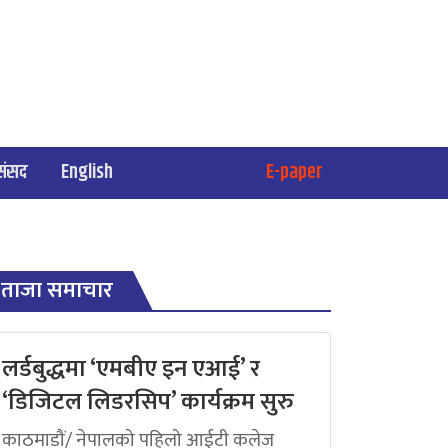
संसद
English
E-paper
ताजा समाचार
लर्डबुद्धमा ‘एमबीए इन एआई’ र
‘डिजिटल लिडरसिप’ कार्यक्रम सुरु
काठमाडौं/ नेपालको पहिलो आईटी कलेज