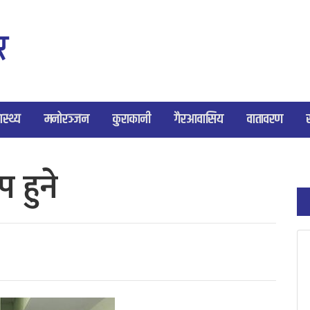
ास्थ्य
मनोरञ्जन
कुराकानी
गैरआवासिय
वातावरण
 हुने