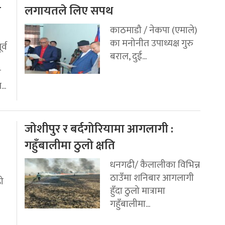
य
लगायतले लिए सपथ
काठमाडौ / नेकपा (एमाले)
का मनोनीत उपाध्यक्ष गुरु
र्व
बराल, दुई...
ी
..
जोशीपुर र बर्दगोरियामा आगलागी :
गहुँबालीमा ठुलो क्षति
धनगढी/ कैलालीका विभिन्न
ठाउँमा शनिबार आगलागी
रो
हुँदा ठुलो मात्रामा
गहुँबालीमा...