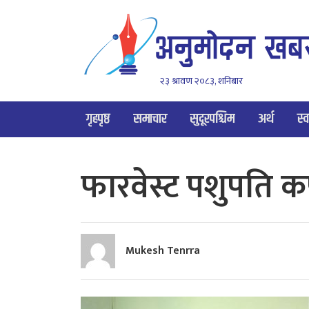
२३ श्रावण २०८३, शनिबार
गृहपृष्ठ
समाचार
सुदूरपश्चिम
अर्थ
स्व
फारवेस्ट पशुपति कप
Mukesh Tenrra