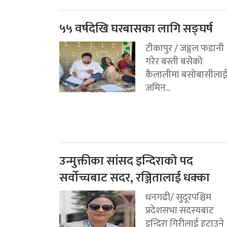
५५ वर्षदेखि घरबासका लागि सङ्घर्ष
टीकापुर / जङ्गल फडानी
गरेर बस्ती बसेको
कैलालीमा बसोबासीला
जमिन...
उन्मुक्तीका सांसद इन्दिराको पद
सर्वोच्चबाट सदर, रञ्जितालाई धक्का
धनगढी/ सुदूरपश्चिम
प्रदेशसभा सदस्यबाट
इन्दिरा गिरीलाई हटाउने